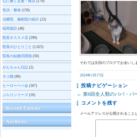
心に響く言葉・格言
(179)
気功・整体
(159)
治療院、施術院の紹介
(22)
稲荷探訪
(48)
院長オススメ店
(299)
院長のひとりごと
(1,625)
院長の結婚式関係
(50)
それでは次回のブログでお会いし
がんちゃん日記
(2)
2024年1月17日
ネコ猫
(90)
投稿ナビゲーション
ヒーローペペ会
(307)
←
第6回全人類のパパ・パ
ぶらりシリーズ
(16)
コメントを残す
Recent Entries
メールアドレスが公開されること
Archives