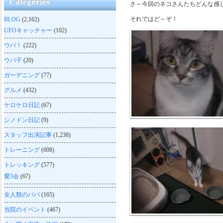
Categories
さ～今回のネコさんたちどんな感
それではど～ぞ！
BLOG
(2,162)
UFOキャッチャー
(102)
ウパ！
(222)
ウパ子
(20)
ガーデニング
(77)
グルメ
(432)
ケロケロ日記
(67)
シノドン日記
(9)
スタッフ出演記事
(1,238)
トレーニング
(608)
トレッキング
(577)
愛3会
(67)
全人類のパパ
(165)
当院のイベント
(467)