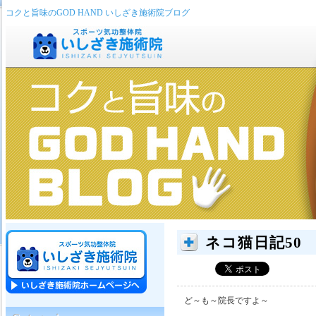
コクと旨味のGOD HAND いしざき施術院ブログ
ネコ猫日記50
ど～も～院長ですよ～