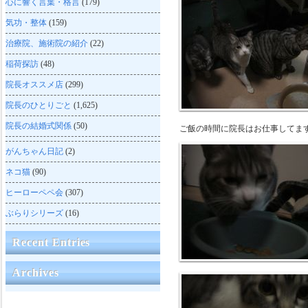
心に響く言葉・格言
(179)
気功・整体
(159)
治療院、施術院の紹介
(22)
稲荷探訪
(48)
院長オススメ店
(299)
院長のひとりごと
(1,625)
院長の結婚式関係
(50)
ご飯の時間に院長はお仕事してま
がんちゃん日記
(2)
ネコ猫
(90)
ヒーローペペ会
(307)
ぶらりシリーズ
(16)
Recent Entries
Archives