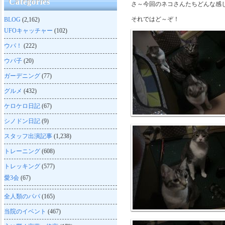
Categories
さ～今回のネコさんたちどんな感
それではど～ぞ！
BLOG
(2,162)
UFOキャッチャー
(102)
ウパ！
(222)
ウパ子
(20)
ガーデニング
(77)
グルメ
(432)
ケロケロ日記
(67)
シノドン日記
(9)
スタッフ出演記事
(1,238)
トレーニング
(608)
トレッキング
(577)
愛3会
(67)
全人類のパパ
(165)
当院のイベント
(467)