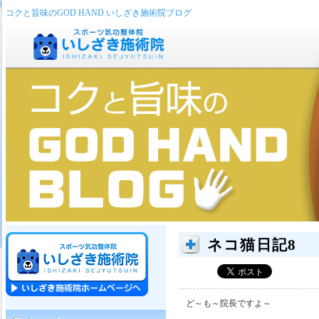
コクと旨味のGOD HAND いしざき施術院ブログ
ネコ猫日記8
ど～も～院長ですよ～