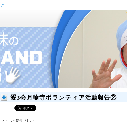
ログ
愛3会月輪寺ボランティア活動報告②
ど～も～院長ですよ～