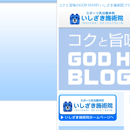
コクと旨味のGOD HAND いしざき施術院ブ