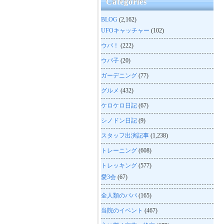
Categories
BLOG
(2,162)
UFOキャッチャー
(102)
ウパ！
(222)
ウパ子
(20)
ガーデニング
(77)
グルメ
(432)
ケロケロ日記
(67)
シノドン日記
(9)
スタッフ出演記事
(1,238)
トレーニング
(608)
トレッキング
(577)
愛3会
(67)
全人類のパパ
(165)
当院のイベント
(467)