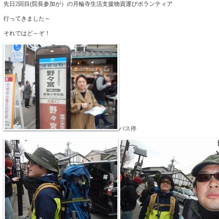
先日2回目(院長参加が）の月輪寺生活支援物資運びボランティア
行ってきました～
それではど～ぞ！
バス停