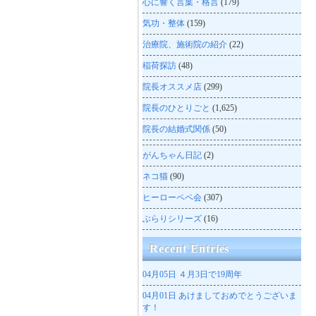
心に響く言葉・格言
(179)
気功・整体
(159)
治療院、施術院の紹介
(22)
稲荷探訪
(48)
院長オススメ店
(299)
院長のひとりごと
(1,625)
院長の結婚式関係
(50)
がんちゃん日記
(2)
ネコ猫
(90)
ヒーローペペ会
(307)
ぶらりシリーズ
(16)
Recent Entries
04月05日
４月3日で19周年
04月01日
あけましておめでとうございま
す！