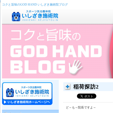
コクと旨味のGOD HAND いしざき施術院ブログ
稲荷探訪2
ど～も～院長ですよ～