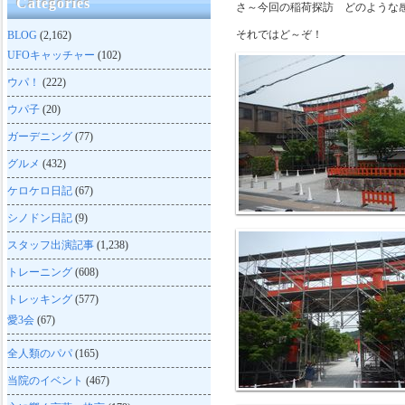
Categories
さ～今回の稲荷探訪 どのような
それではど～ぞ！
BLOG
(2,162)
UFOキャッチャー
(102)
ウパ！
(222)
ウパ子
(20)
ガーデニング
(77)
グルメ
(432)
ケロケロ日記
(67)
シノドン日記
(9)
スタッフ出演記事
(1,238)
トレーニング
(608)
トレッキング
(577)
愛3会
(67)
全人類のパパ
(165)
当院のイベント
(467)