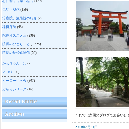
心に響く言葉・格言
(179)
気功・整体
(159)
治療院、施術院の紹介
(22)
稲荷探訪
(48)
院長オススメ店
(299)
院長のひとりごと
(1,625)
院長の結婚式関係
(50)
がんちゃん日記
(2)
ネコ猫
(90)
ヒーローペペ会
(307)
ぶらりシリーズ
(16)
Recent Entries
Archives
それでは次回のブログでお会いし
2023年3月31日