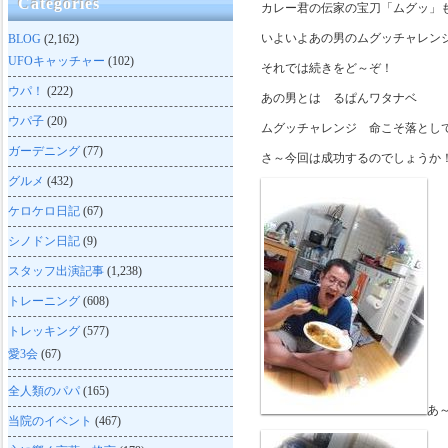
Categories
カレー君の伝家の宝刀「ムグッ」
いよいよあの男のムグッチャレン
BLOG
(2,162)
UFOキャッチャー
(102)
それでは続きをど～ぞ！
ウパ！
(222)
あの男とは るぱんワタナベ
ウパ子
(20)
ムグッチャレンジ 命こそ落とし
ガーデニング
(77)
さ～今回は成功するのでしょうか
グルメ
(432)
ケロケロ日記
(67)
シノドン日記
(9)
スタッフ出演記事
(1,238)
トレーニング
(608)
トレッキング
(577)
愛3会
(67)
全人類のパパ
(165)
あ
当院のイベント
(467)