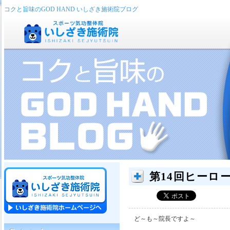
コクと旨味のGOD HAND いしざき施術院ブログ
第14回ヒーロ
ど～も～院長ですよ～