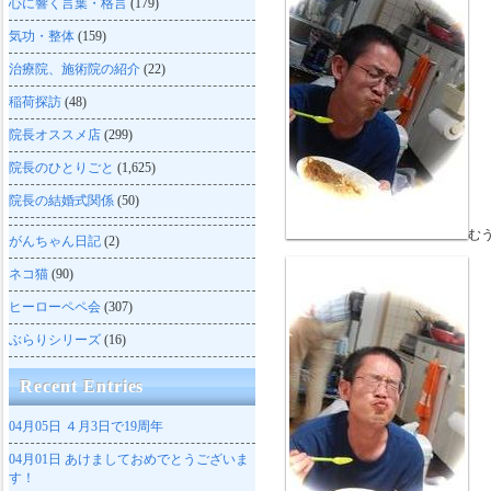
心に響く言葉・格言
(179)
気功・整体
(159)
治療院、施術院の紹介
(22)
稲荷探訪
(48)
院長オススメ店
(299)
院長のひとりごと
(1,625)
院長の結婚式関係
(50)
む
がんちゃん日記
(2)
ネコ猫
(90)
ヒーローペペ会
(307)
ぶらりシリーズ
(16)
Recent Entries
04月05日
４月3日で19周年
04月01日
あけましておめでとうございま
す！