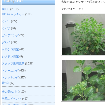
Categories
当院の庭のアジサイが咲きかけて
それではど～ぞ！
BLOG
(2,162)
UFOキャッチャー
(102)
ウパ！
(222)
ウパ子
(20)
ガーデニング
(77)
グルメ
(432)
ケロケロ日記
(67)
シノドン日記
(9)
スタッフ出演記事
(1,238)
トレーニング
(608)
トレッキング
(577)
愛3会
(67)
全人類のパパ
(165)
当院のイベント
(467)