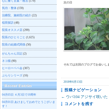
心に響く言葉・格言
(179)
次の日
気功・整体
(159)
治療院、施術院の紹介
(22)
稲荷探訪
(48)
院長オススメ店
(299)
院長のひとりごと
(1,625)
院長の結婚式関係
(50)
がんちゃん日記
(2)
ネコ猫
(90)
それでは次回のブログでお会いし
ヒーローペペ会
(307)
ぶらりシリーズ
(16)
2018年6月13日
Recent Entries
投稿ナビゲーション
04月05日
４月3日で19周年
←
ウパ104
アジサイ咲いた
04月01日
あけましておめでとうございま
コメントを残す
す！