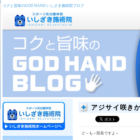
コクと旨味のGOD HAND いしざき施術院ブログ
アジサイ咲き
ど～も～院長ですよ～