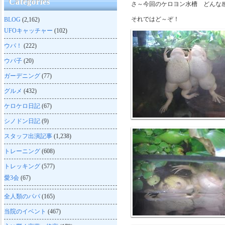
Categories
さ～今回のケロヨン水槽 どんな
それではど～ぞ！
BLOG
(2,162)
UFOキャッチャー
(102)
ウパ！
(222)
ウパ子
(20)
ガーデニング
(77)
グルメ
(432)
ケロケロ日記
(67)
シノドン日記
(9)
スタッフ出演記事
(1,238)
トレーニング
(608)
トレッキング
(577)
愛3会
(67)
全人類のパパ
(165)
当院のイベント
(467)