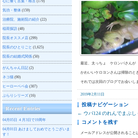
心に響く言葉・格言
(179)
気功・整体
(159)
治療院、施術院の紹介
(22)
稲荷探訪
(48)
院長オススメ店
(299)
院長のひとりごと
(1,625)
院長の結婚式関係
(50)
最近、太っちょ ケロンパさんが
がんちゃん日記
(2)
かわいいケロヨンさんは掃除のと
ネコ猫
(90)
それでは次回のブログでお会いし
ヒーローペペ会
(307)
2019年2月11日
ぶらりシリーズ
(16)
投稿ナビゲーション
Recent Entries
←
ウパ124
のれんでまぶし
04月05日
４月3日で19周年
コメントを残す
04月01日
あけましておめでとうございま
メールアドレスが公開されること
す！