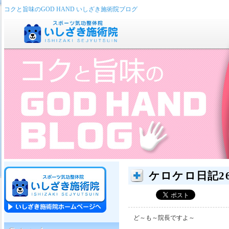
コクと旨味のGOD HAND いしざき施術院ブログ
ケロケロ日記2
ど～も～院長ですよ～