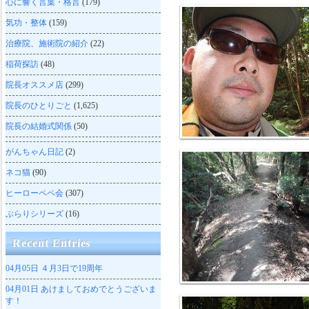
心に響く言葉・格言
(179)
気功・整体
(159)
治療院、施術院の紹介
(22)
稲荷探訪
(48)
院長オススメ店
(299)
院長のひとりごと
(1,625)
院長の結婚式関係
(50)
がんちゃん日記
(2)
ネコ猫
(90)
ヒーローペペ会
(307)
ぶらりシリーズ
(16)
Recent Entries
04月05日
４月3日で19周年
04月01日
あけましておめでとうございま
す！