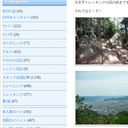
Categories
大文字トレッキングの話の続きで
それではど～ぞ！
BLOG
(2,162)
UFOキャッチャー
(102)
ウパ！
(222)
ウパ子
(20)
ガーデニング
(77)
グルメ
(432)
ケロケロ日記
(67)
シノドン日記
(9)
スタッフ出演記事
(1,238)
トレーニング
(608)
トレッキング
(577)
愛3会
(67)
全人類のパパ
(165)
当院のイベント
(467)