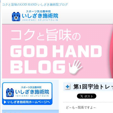
コクと旨味のGOD HAND いしざき施術院ブログ
第1回宇治トレ
ど～も～院長ですよ～