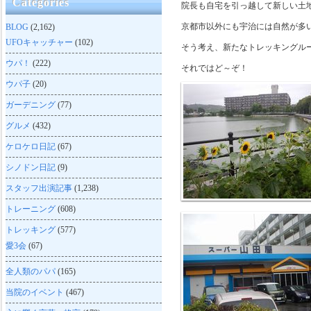
Categories
院長も自宅を引っ越して新しい土
京都市以外にも宇治には自然が多
BLOG
(2,162)
UFOキャッチャー
(102)
そう考え、新たなトレッキングル
ウパ！
(222)
それではど～ぞ！
ウパ子
(20)
ガーデニング
(77)
グルメ
(432)
ケロケロ日記
(67)
シノドン日記
(9)
スタッフ出演記事
(1,238)
トレーニング
(608)
トレッキング
(577)
愛3会
(67)
全人類のパパ
(165)
当院のイベント
(467)