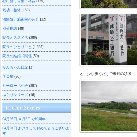
心に響く言葉・格言
(179)
気功・整体
(159)
治療院、施術院の紹介
(22)
稲荷探訪
(48)
院長オススメ店
(299)
院長のひとりごと
(1,625)
院長の結婚式関係
(50)
がんちゃん日記
(2)
と、少し歩くだけで未知の領域
ネコ猫
(90)
ヒーローペペ会
(307)
ぶらりシリーズ
(16)
Recent Entries
04月05日
４月3日で19周年
04月01日
あけましておめでとうございま
す！