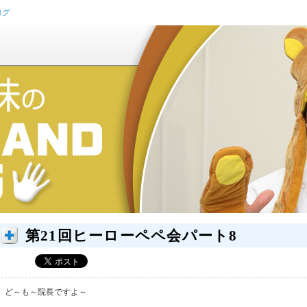
ログ
第21回ヒーローペペ会パート8
ど～も～院長ですよ～