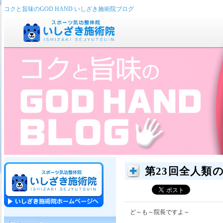
コクと旨味のGOD HAND いしざき施術院ブログ
第23回全人類
ど～も～院長ですよ～