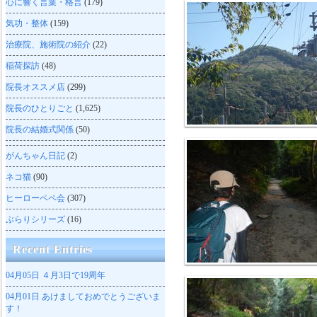
心に響く言葉・格言
(179)
気功・整体
(159)
治療院、施術院の紹介
(22)
稲荷探訪
(48)
院長オススメ店
(299)
院長のひとりごと
(1,625)
院長の結婚式関係
(50)
がんちゃん日記
(2)
ネコ猫
(90)
ヒーローペペ会
(307)
ぶらりシリーズ
(16)
Recent Entries
04月05日
４月3日で19周年
04月01日
あけましておめでとうございま
す！