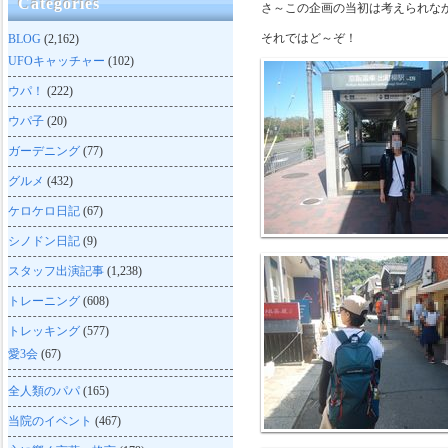
Categories
さ～この企画の当初は考えられな
それではど～ぞ！
BLOG
(2,162)
UFOキャッチャー
(102)
ウパ！
(222)
ウパ子
(20)
ガーデニング
(77)
グルメ
(432)
ケロケロ日記
(67)
シノドン日記
(9)
スタッフ出演記事
(1,238)
トレーニング
(608)
トレッキング
(577)
愛3会
(67)
全人類のパパ
(165)
当院のイベント
(467)