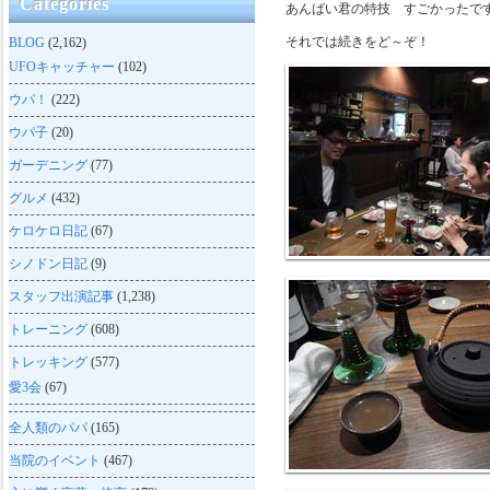
Categories
あんばい君の特技 すごかったで
それでは続きをど～ぞ！
BLOG
(2,162)
UFOキャッチャー
(102)
ウパ！
(222)
ウパ子
(20)
ガーデニング
(77)
グルメ
(432)
ケロケロ日記
(67)
シノドン日記
(9)
スタッフ出演記事
(1,238)
トレーニング
(608)
トレッキング
(577)
愛3会
(67)
全人類のパパ
(165)
当院のイベント
(467)