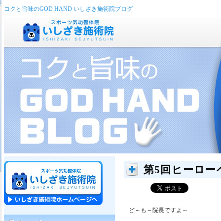
コクと旨味のGOD HAND いしざき施術院ブログ
第5回ヒーロー
ど～も～院長ですよ～