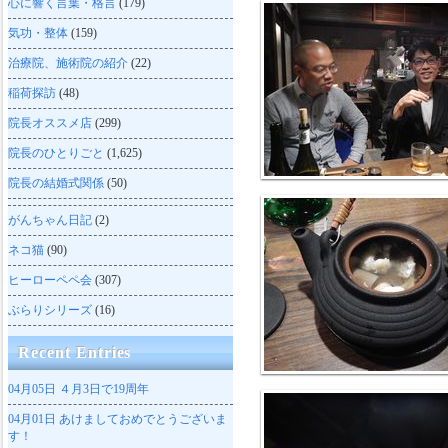
心に響く言葉・格言
(179)
気功・整体
(159)
治療院、施術院の紹介
(22)
稲荷探訪
(48)
院長オススメ店
(299)
院長のひとりごと
(1,625)
院長の結婚式関係
(50)
がんちゃん日記
(2)
ネコ猫
(90)
ヒーローペペ会
(307)
ぶらりシリーズ
(16)
Recent Entries
04月05日
４月3日で19周年
04月01日
あけましておめでとうございま
す！