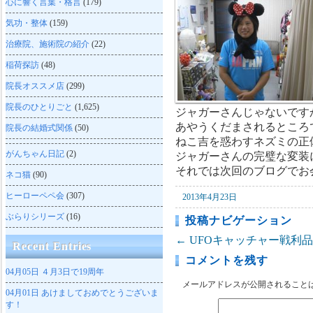
心に響く言葉・格言
(179)
気功・整体
(159)
治療院、施術院の紹介
(22)
稲荷探訪
(48)
院長オススメ店
(299)
院長のひとりごと
(1,625)
ジャガーさんじゃないで
あやうくだまされるところ
院長の結婚式関係
(50)
ねこ吉を惑わすネズミの正
がんちゃん日記
(2)
ジャガーさんの完璧な変装
それでは次回のブログでお
ネコ猫
(90)
ヒーローペペ会
(307)
2013年4月23日
ぶらりシリーズ
(16)
投稿ナビゲーション
←
UFOキャッチャー戦利品
Recent Entries
コメントを残す
04月05日
４月3日で19周年
メールアドレスが公開されること
04月01日
あけましておめでとうございま
す！