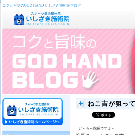
コクと旨味のGOD HAND いしざき施術院ブログ
ねこ吉が狙っ
ど～も～院長ですよ～