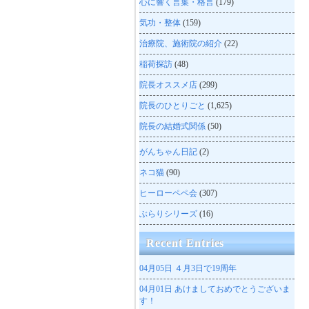
心に響く言葉・格言
(179)
気功・整体
(159)
治療院、施術院の紹介
(22)
稲荷探訪
(48)
院長オススメ店
(299)
院長のひとりごと
(1,625)
院長の結婚式関係
(50)
がんちゃん日記
(2)
ネコ猫
(90)
ヒーローペペ会
(307)
ぶらりシリーズ
(16)
Recent Entries
04月05日
４月3日で19周年
04月01日
あけましておめでとうございま
す！