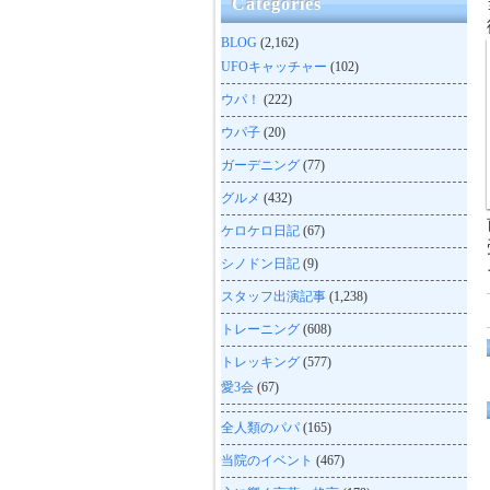
Categories
BLOG
(2,162)
UFOキャッチャー
(102)
ウパ！
(222)
ウパ子
(20)
ガーデニング
(77)
グルメ
(432)
ケロケロ日記
(67)
シノドン日記
(9)
スタッフ出演記事
(1,238)
トレーニング
(608)
トレッキング
(577)
愛3会
(67)
全人類のパパ
(165)
当院のイベント
(467)