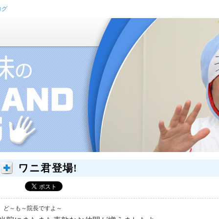
ログ
ワニ君登場!
ど～も～院長ですよ～