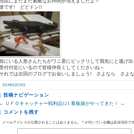
当院にまたまた素敵なお仲間が増えましたよ～
彼です! どどドン!!
前にいる人形さんたちがワニ君にビックリして我先にと逃げ出
受付付近にいるので皆様仲良くしてくださいね～
それでは次回のブログでお会いしましょう! さよなら さよ
2014年6月29日
投稿ナビゲーション
←
ＵＦＯキャッチャー戦利品121
看板娘がやってきた！
→
コメントを残す
メールアドレスが公開されることはありません。
*
が付いている欄は必須項目で