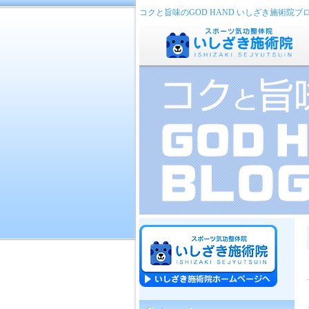
コクと旨味のGOD HAND いしざき施術院ブ