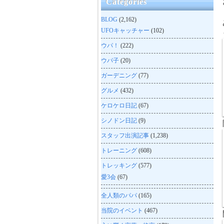
Categories
BLOG
(2,162)
UFOキャッチャー
(102)
ウパ！
(222)
ウパ子
(20)
ガーデニング
(77)
グルメ
(432)
ケロケロ日記
(67)
シノドン日記
(9)
スタッフ出演記事
(1,238)
トレーニング
(608)
トレッキング
(577)
愛3会
(67)
全人類のパパ
(165)
当院のイベント
(467)