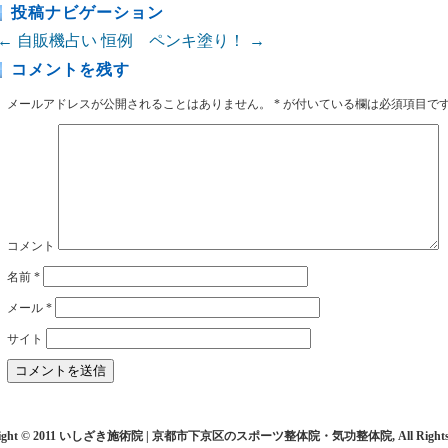
投稿ナビゲーション
←
自販機占い
恒例 ペンキ塗り！
→
コメントを残す
メールアドレスが公開されることはありません。
*
が付いている欄は必須項目で
コメント
名前
*
メール
*
サイト
right © 2011 いしざき施術院 | 京都市下京区のスポーツ整体院・気功整体院, All Rights R