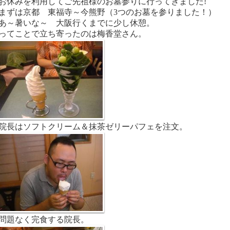
お休みを利用してご先祖様のお墓参りに行ってきました!
まずは京都 東福寺～今熊野（3つのお墓を参りました！）
あ～暑いな～ 大阪行くまでに少し休憩。
ってことで立ち寄ったのは梅香堂さん。
院長はソフトクリーム＆抹茶ゼリーパフェを注文。
問題なく完食する院長。