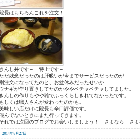
院長はもちろんこれを注文！
きんし丼です～ 特上です～
ただ残念だったのは肝吸いが今までサービスだったのが
別注文になってたのと、お盆休みだったせいか
ウナギが作り置きしてたのかややベチャベチャしてました。
きんしの作りもやや雑でふっくらしきれてなかったです。
もしくは職人さんが変わったのかも。
美味しい店だけに院長も辛口評価です。
混んでないときにまた行ってきます。
それでは次回のブログでお会いしましょう！ さよなら さよ
2014年8月27日