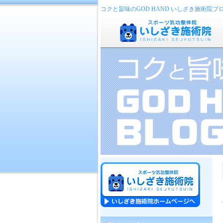
コクと旨味のGOD HAND いしざき施術院ブ