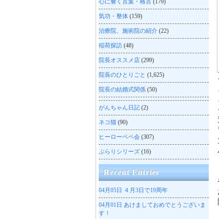
心に響く言葉・格言
(179)
気功・整体
(159)
治療院、施術院の紹介
(22)
稲荷探訪
(48)
院長オススメ店
(299)
院長のひとりごと
(1,625)
院長の結婚式関係
(50)
がんちゃん日記
(2)
ネコ猫
(90)
ヒーローペペ会
(307)
ぶらりシリーズ
(16)
Recent Entries
04月05日
４月3日で19周年
04月01日
あけましておめでとうございま
す！