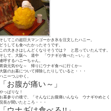
そしてこの超巨大マンゴーかき氷を注文したハニー。
どうしても食べたかったそうです。
この大きさはしんどくなりそうでは？ と思っていたんです。
そして、大阪へ 道中 「ウナギが食べた～い」と
連呼するハニーちゃん。
胃袋元気やな～ 帰りにウナギ食べに行くか～
大阪のお墓について掃除したりしていると・・・
ハニーつぶやく。
「お腹が痛い～」
やっぱりな！
お墓参りの後で、「そんなにお腹痛いんなら ウナギやめとく
院長が聞いたところ・・・
「ウナギは食べる!!」