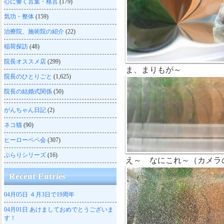
心に響く言葉・格言
(179)
気功・整体
(159)
治療院、施術院の紹介
(22)
稲荷探訪
(48)
院長オススメ店
(299)
ま、まりもが～
院長のひとりごと
(1,625)
院長の結婚式関係
(50)
がんちゃん日記
(2)
ネコ猫
(90)
ヒーローペペ会
(307)
ぶらりシリーズ
(16)
え～ なにこれ～（カメラ
Recent Entries
04月05日
４月3日で19周年
04月01日
あけましておめでとうございま
す！