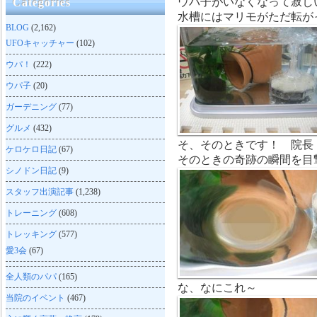
ウパ子がいなくなって寂し
Categories
水槽にはマリモがただ転が
BLOG
(2,162)
UFOキャッチャー
(102)
ウパ！
(222)
ウパ子
(20)
ガーデニング
(77)
グルメ
(432)
そ、そのときです！ 院長
ケロケロ日記
(67)
そのときの奇跡の瞬間を目
シノドン日記
(9)
スタッフ出演記事
(1,238)
トレーニング
(608)
トレッキング
(577)
愛3会
(67)
全人類のパパ
(165)
な、なにこれ～
当院のイベント
(467)