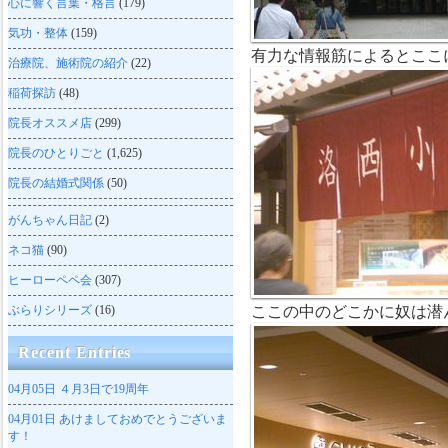
心に響く言葉・格言
(179)
気功・整体
(159)
有力な情報筋によるとここ
治療院、施術院の紹介
(22)
稲荷探訪
(48)
院長オススメ店
(299)
院長のひとりごと
(1,625)
院長の結婚式関係
(50)
がんちゃん日記
(2)
ネコ猫
(90)
ヒーローペペ会
(307)
ぶらりシリーズ
(16)
ここの中のどこかに奴は潜
Recent Entries
04月05日
４月3日で19周年
04月01日
あけましておめでとうございま
す！