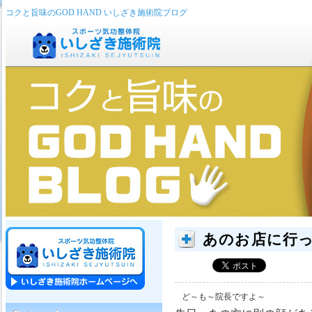
コクと旨味のGOD HAND いしざき施術院ブログ
あのお店に行っ
ど～も～院長ですよ～