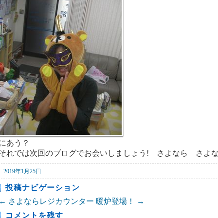
にあう？
それでは次回のブログでお会いしましょう! さよなら さよ
2019年1月25日
投稿ナビゲーション
←
さよならレジカウンター
暖炉登場！
→
コメントを残す