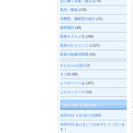
心に響く言葉・格言
(179)
気功・整体
(159)
治療院、施術院の紹介
(22)
稲荷探訪
(48)
院長オススメ店
(299)
院長のひとりごと
(1,625)
院長の結婚式関係
(50)
がんちゃん日記
(2)
ネコ猫
(90)
ヒーローペペ会
(307)
ぶらりシリーズ
(16)
Recent Entries
04月05日
４月3日で19周年
04月01日
あけましておめでとうございま
す！