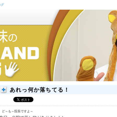
ログ
あれっ何か落ちてる！
ど～も～院長ですよ～