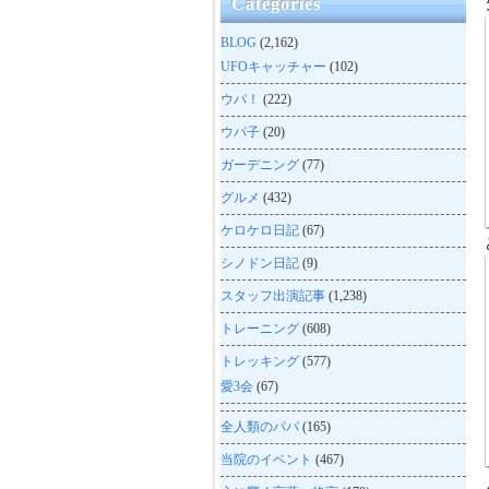
Categories
BLOG
(2,162)
UFOキャッチャー
(102)
ウパ！
(222)
ウパ子
(20)
ガーデニング
(77)
グルメ
(432)
ケロケロ日記
(67)
シノドン日記
(9)
スタッフ出演記事
(1,238)
トレーニング
(608)
トレッキング
(577)
愛3会
(67)
全人類のパパ
(165)
当院のイベント
(467)