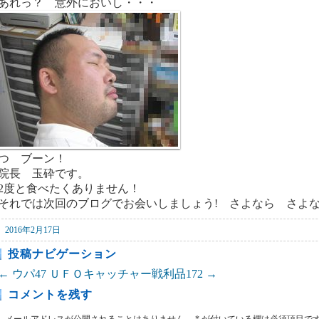
あれっ？ 意外においし・・・
つ ブーン！
院長 玉砕です。
2度と食べたくありません！
それでは次回のブログでお会いしましょう! さよなら さよ
2016年2月17日
投稿ナビゲーション
←
ウパ47
ＵＦＯキャッチャー戦利品172
→
コメントを残す