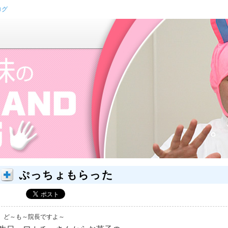
ログ
ぷっちょもらった
ど～も～院長ですよ～