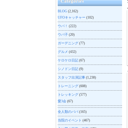
Categories
BLOG
(2,162)
UFOキャッチャー
(102)
ウパ！
(222)
ウパ子
(20)
ガーデニング
(77)
グルメ
(432)
ケロケロ日記
(67)
シノドン日記
(9)
スタッフ出演記事
(1,238)
トレーニング
(608)
トレッキング
(577)
愛3会
(67)
全人類のパパ
(165)
当院のイベント
(467)