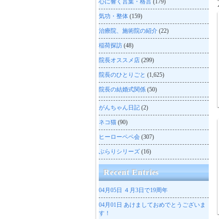
心に響く言葉・格言
(179)
気功・整体
(159)
治療院、施術院の紹介
(22)
稲荷探訪
(48)
院長オススメ店
(299)
院長のひとりごと
(1,625)
院長の結婚式関係
(50)
がんちゃん日記
(2)
ネコ猫
(90)
ヒーローペペ会
(307)
ぶらりシリーズ
(16)
Recent Entries
04月05日
４月3日で19周年
04月01日
あけましておめでとうございま
す！