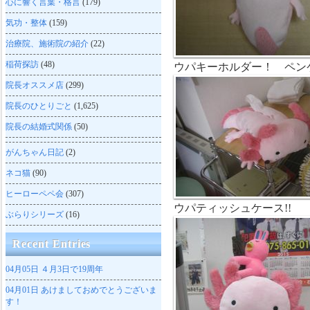
心に響く言葉・格言
(179)
気功・整体
(159)
治療院、施術院の紹介
(22)
稲荷探訪
(48)
ウパキーホルダー！ ペン
院長オススメ店
(299)
院長のひとりごと
(1,625)
院長の結婚式関係
(50)
がんちゃん日記
(2)
ネコ猫
(90)
ヒーローペペ会
(307)
ウパティッシュケース!!
ぶらりシリーズ
(16)
Recent Entries
04月05日
４月3日で19周年
04月01日
あけましておめでとうございま
す！