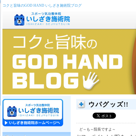
コクと旨味のGOD HAND いしざき施術院ブログ
ウパグッズ!!
ど～も～院長ですよ～