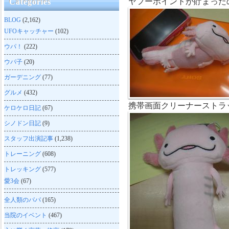
ヤフーポイントが貯まった
Categories
BLOG
(2,162)
UFOキャッチャー
(102)
ウパ！
(222)
ウパ子
(20)
ガーデニング
(77)
グルメ
(432)
携帯画面クリーナーストラ
ケロケロ日記
(67)
シノドン日記
(9)
スタッフ出演記事
(1,238)
トレーニング
(608)
トレッキング
(577)
愛3会
(67)
全人類のパパ
(165)
当院のイベント
(467)