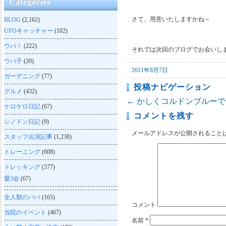
Categories
さて、用意いたしますかね～
BLOG
(2,162)
UFOキャッチャー
(102)
ウパ！
(222)
それでは次回のブログでお会いし
ウパ子
(20)
2011年8月7日
ガーデニング
(77)
投稿ナビゲーション
グルメ
(432)
←
かしくコルドンブルーでお
ケロケロ日記
(67)
コメントを残す
シノドン日記
(9)
メールアドレスが公開されること
スタッフ出演記事
(1,238)
トレーニング
(608)
トレッキング
(577)
愛3会
(67)
全人類のパパ
(165)
コメント
当院のイベント
(467)
名前
*