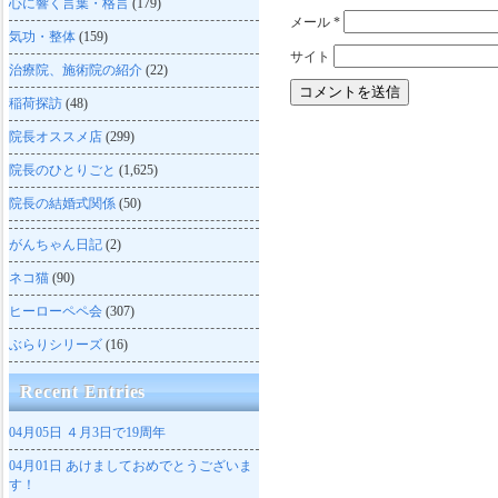
心に響く言葉・格言
(179)
メール
*
気功・整体
(159)
サイト
治療院、施術院の紹介
(22)
稲荷探訪
(48)
院長オススメ店
(299)
院長のひとりごと
(1,625)
院長の結婚式関係
(50)
がんちゃん日記
(2)
ネコ猫
(90)
ヒーローペペ会
(307)
ぶらりシリーズ
(16)
Recent Entries
04月05日
４月3日で19周年
04月01日
あけましておめでとうございま
す！