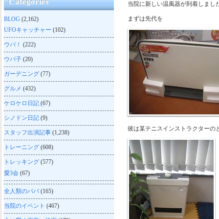
Categories
当院に新しい温風器が到着しまし
まずは先代を
BLOG
(2,162)
UFOキャッチャー
(102)
ウパ！
(222)
ウパ子
(20)
ガーデニング
(77)
グルメ
(432)
ケロケロ日記
(67)
シノドン日記
(9)
彼は某テニスインストラクターの
スタッフ出演記事
(1,238)
トレーニング
(608)
トレッキング
(577)
愛3会
(67)
全人類のパパ
(165)
当院のイベント
(467)