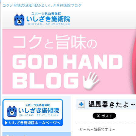
コクと旨味のGOD HAND いしざき施術院ブログ
温風器きたよ
ど～も～院長ですよ～