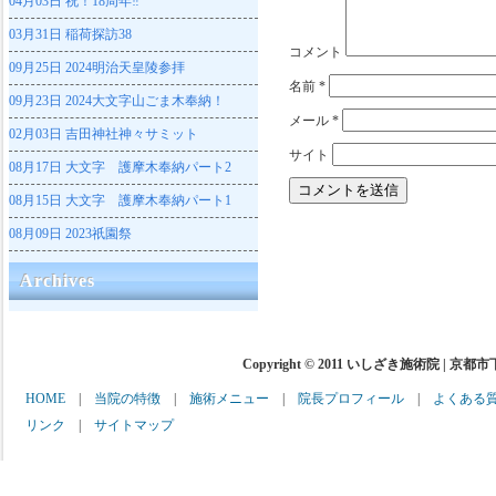
04月03日
祝！18周年‼
03月31日
稲荷探訪38
コメント
09月25日
2024明治天皇陵参拝
名前
*
09月23日
2024大文字山ごま木奉納！
メール
*
02月03日
吉田神社神々サミット
サイト
08月17日
大文字 護摩木奉納パート2
08月15日
大文字 護摩木奉納パート1
08月09日
2023祇園祭
Archives
Copyright © 2011 いしざき施術院 | 京都
HOME
|
当院の特徴
|
施術メニュー
|
院長プロフィール
|
よくある
リンク
|
サイトマップ