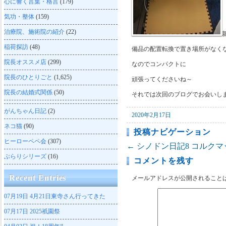
心に響く言葉・格言
(179)
気功・整体
(159)
治療院、施術院の紹介
(22)
稲荷探訪
(48)
備品の配置転換で置き場所がなく
院長オススメ店
(299)
なのでコンパクトに
院長のひとりごと
(1,625)
頑張ってくださいね～
院長の結婚式関係
(50)
それでは次回のブログでお会いし
がんちゃん日記
(2)
2020年2月17日
ネコ猫
(90)
投稿ナビゲーション
ヒーローペペ会
(307)
←
シノドン日記8
コルクマ
ぶらりシリーズ
(16)
コメントを残す
Recent Entries
メールアドレスが公開されること
07月19日
4月21日東寺さん行ってきた
07月17日
2025祇園祭