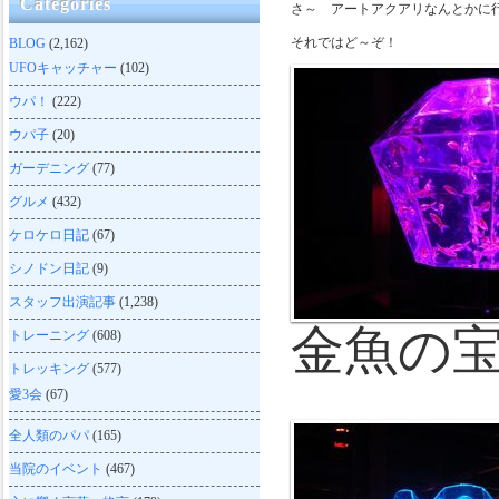
Categories
さ～ アートアクアリなんとかに
それではど～ぞ！
BLOG
(2,162)
UFOキャッチャー
(102)
ウパ！
(222)
ウパ子
(20)
ガーデニング
(77)
グルメ
(432)
ケロケロ日記
(67)
シノドン日記
(9)
スタッフ出演記事
(1,238)
金魚の
トレーニング
(608)
トレッキング
(577)
愛3会
(67)
全人類のパパ
(165)
当院のイベント
(467)