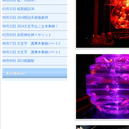
04月03日
祝！18周年‼
03月31日
稲荷探訪38
09月25日
2024明治天皇陵参拝
09月23日
2024大文字山ごま木奉納！
02月03日
吉田神社神々サミット
08月17日
大文字 護摩木奉納パート2
08月15日
大文字 護摩木奉納パート1
08月09日
2023祇園祭
Archives