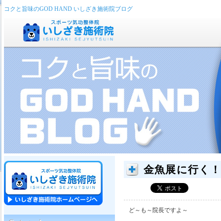
コクと旨味のGOD HAND いしざき施術院ブログ
金魚展に行く！
ど～も～院長ですよ～