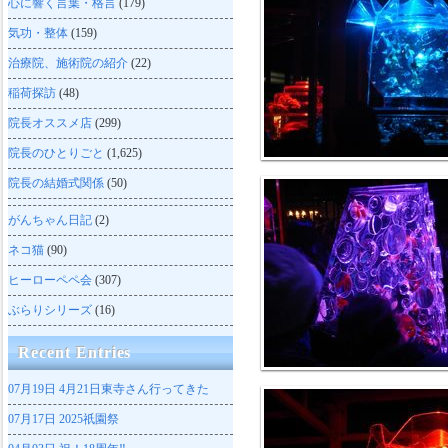
心に響く言葉・格言
(179)
気功・整体
(159)
治療院、施術院の紹介
(22)
稲荷探訪
(48)
院長オススメ店
(299)
院長のひとりごと
(1,625)
院長の結婚式関係
(50)
がんちゃん日記
(2)
ネコ猫
(90)
ヒーローペペ会
(307)
ぶらりシリーズ
(16)
Recent Entries
07月19日
4月21日東寺さん行ってきた
07月17日
2025祇園祭