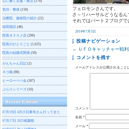
心に響く言葉・格言
(179)
フェロモンさんです。
気功・整体
(159)
さ～リハーサルどうなるん
治療院、施術院の紹介
(22)
それではパート２ブログで
稲荷探訪
(48)
2014年7月5日
院長オススメ店
(299)
投稿ナビゲーション
院長のひとりごと
(1,625)
←
ＵＦＯキャッチャー戦利品
院長の結婚式関係
(50)
コメントを残す
がんちゃん日記
(2)
メールアドレスが公開されること
ネコ猫
(90)
ヒーローペペ会
(307)
ぶらりシリーズ
(16)
Recent Entries
コメント
07月19日
4月21日東寺さん行ってきた
名前
*
07月17日
2025祇園祭
メール
*