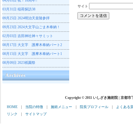
04月03日
祝！18周年‼
サイト
03月31日
稲荷探訪38
09月25日
2024明治天皇陵参拝
09月23日
2024大文字山ごま木奉納！
02月03日
吉田神社神々サミット
08月17日
大文字 護摩木奉納パート2
08月15日
大文字 護摩木奉納パート1
08月09日
2023祇園祭
Archives
Copyright © 2011 いしざき施術院 | 京都
HOME
|
当院の特徴
|
施術メニュー
|
院長プロフィール
|
よくある
リンク
|
サイトマップ