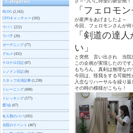
さ～ついに待望の新企画！
Categories
「フェロモン
BLOG
(2,162)
UFOキャッチャー
(102)
が産声をあげましたよ～
今回、フェロモンさんが何
ウパ！
(222)
「剣道の達人
ウパ子
(20)
い」
ガーデニング
(77)
グルメ
(432)
と突然 言い出され 当院
ケロケロ日記
(67)
この企画が実現したのです
もちろん、真剣は無理なの
シノドン日記
(9)
今回は、怪我をする可能性
スタッフ出演記事
(1,238)
入念なリハーサルを繰り返
その時の模様がこちら！
トレーニング
(608)
トレッキング
(577)
愛3会
(67)
全人類のパパ
(165)
当院のイベント
(467)