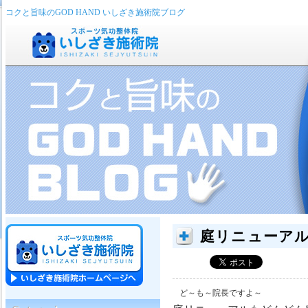
コクと旨味のGOD HAND いしざき施術院ブログ
庭リニューア
ど～も～院長ですよ～