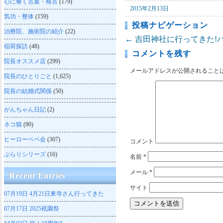
心に響く言葉・格言
(179)
2015年2月13日
気功・整体
(159)
投稿ナビゲーション
治療院、施術院の紹介
(22)
←
吉田神社に行ってきた!パ
稲荷探訪
(48)
コメントを残す
院長オススメ店
(299)
メールアドレスが公開されること
院長のひとりごと
(1,625)
院長の結婚式関係
(50)
がんちゃん日記
(2)
ネコ猫
(90)
ヒーローペペ会
(307)
コメント
ぶらりシリーズ
(16)
名前
*
メール
*
Recent Entries
サイト
07月19日
4月21日東寺さん行ってきた
07月17日
2025祇園祭