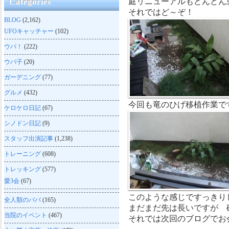
庭リニューアルもどんどん
Categories
それではど～ぞ！
BLOG
(2,162)
UFOキャッチャー
(102)
ウパ！
(222)
ウパ子
(20)
ガーデニング
(77)
グルメ
(432)
今回も竜のひげ移植作業で
ケロケロ日記
(67)
シノドン日記
(9)
スタッフ出演記事
(1,238)
トレーニング
(608)
トレッキング
(577)
愛3会
(67)
このような感じですっきり
全人類のパパ
(165)
まだまだ先は長いですが 
当院のイベント
(467)
それでは次回のブログでお