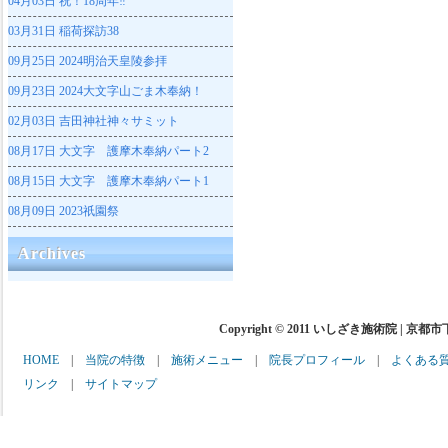
04月03日
祝！18周年‼
03月31日
稲荷探訪38
09月25日
2024明治天皇陵参拝
09月23日
2024大文字山ごま木奉納！
02月03日
吉田神社神々サミット
08月17日
大文字 護摩木奉納パート2
08月15日
大文字 護摩木奉納パート1
08月09日
2023祇園祭
Archives
Copyright © 2011 いしざき施術院 | 京都
HOME
|
当院の特徴
|
施術メニュー
|
院長プロフィール
|
よくある
リンク
|
サイトマップ