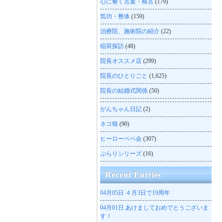
心に響く言葉・格言
(179)
気功・整体
(159)
治療院、施術院の紹介
(22)
稲荷探訪
(48)
院長オススメ店
(299)
院長のひとりごと
(1,625)
院長の結婚式関係
(50)
がんちゃん日記
(2)
ネコ猫
(90)
ヒーローペペ会
(307)
ぶらりシリーズ
(16)
Recent Entries
04月05日
４月3日で19周年
04月01日
あけましておめでとうございま
す！