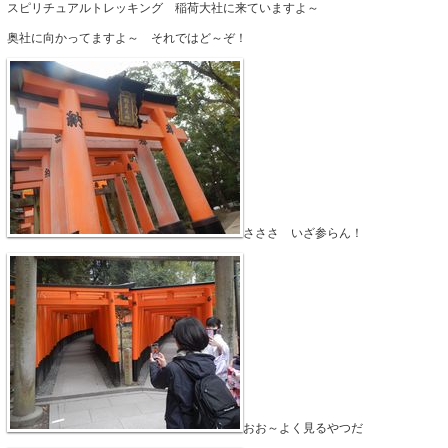
スピリチュアルトレッキング 稲荷大社に来ていますよ～
奥社に向かってますよ～ それではど～ぞ！
さささ いざ参らん！
おお～よく見るやつだ