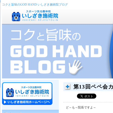
コクと旨味のGOD HAND いしざき施術院ブログ
第13回ペペ会
ど～も～院長ですよ～