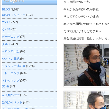
Categories
さ～今回のカレー部
今回からあの赤い奴が参戦
BLOG
(2,162)
UFOキャッチャー
(102)
そしてアクシデントの連続
ウパ！
(222)
赤い奴が原因なのか？それとも奴
ウパ子
(20)
それでははじまりはじまり～
ガーデニング
(77)
集合場所に到着 怪しい人がいま
グルメ
(432)
ケロケロ日記
(67)
シノドン日記
(9)
スタッフ出演記事
(1,238)
トレーニング
(608)
トレッキング
(577)
愛3会
(67)
全人類のパパ
(165)
当院のイベント
(467)