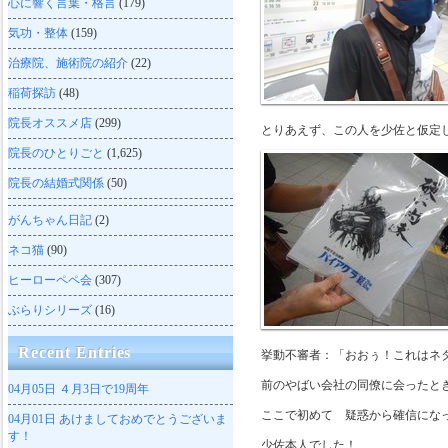
心に響く言葉・格言
(179)
気功・整体
(159)
治療院、施術院の紹介
(22)
稲荷探訪
(48)
院長オススメ店
(299)
とりあえず、この人を少佐と仮定
院長のひとりごと
(1,625)
院長の結婚式関係
(50)
がんちゃん日記
(2)
ネコ猫
(90)
ヒーローペペ会
(307)
ぶらりシリーズ
(16)
Recent Entries
挙動不審者：「おおぅ！これはネ
前のやばい会社の同僚に会ったと
04月05日
４月3日で19周年
ここで初めて 疑惑から確信にな
04月01日
あけましておめでとうございま
す！
少佐本人でした！