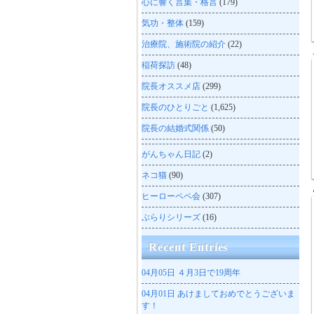
心に響く言葉・格言
(179)
気功・整体
(159)
治療院、施術院の紹介
(22)
稲荷探訪
(48)
院長オススメ店
(299)
院長のひとりごと
(1,625)
院長の結婚式関係
(50)
がんちゃん日記
(2)
ネコ猫
(90)
ヒーローペペ会
(307)
ぶらりシリーズ
(16)
Recent Entries
04月05日
４月3日で19周年
04月01日
あけましておめでとうございま
す！