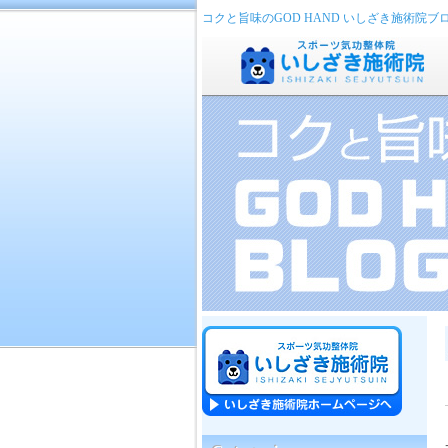
コクと旨味のGOD HAND いしざき施術院ブ