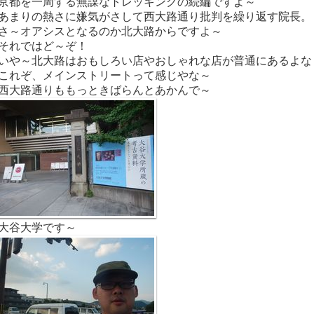
京都を一周する無謀なトレッキングの続編ですよ～
あまりの熱さに嫌気がさして西大路通り批判を繰り返す院長。
さ～オアシスとなるのか北大路からですよ～
それではど～ぞ！
いや～北大路はおもしろい店やおしゃれな店が普通にあるよな
これぞ、メインストリートって感じやな～
西大路通りももっときばらんとあかんで～
大谷大学です～