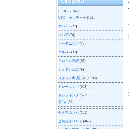
Categories
BLOG
(2,162)
UFOキャッチャー
(102)
ウパ！
(222)
ウパ子
(20)
ガーデニング
(77)
グルメ
(432)
ケロケロ日記
(67)
シノドン日記
(9)
スタッフ出演記事
(1,238)
トレーニング
(608)
トレッキング
(577)
愛3会
(67)
全人類のパパ
(165)
当院のイベント
(467)