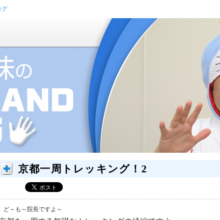
ログ
京都一周トレッキング！2
ど～も～院長ですよ～