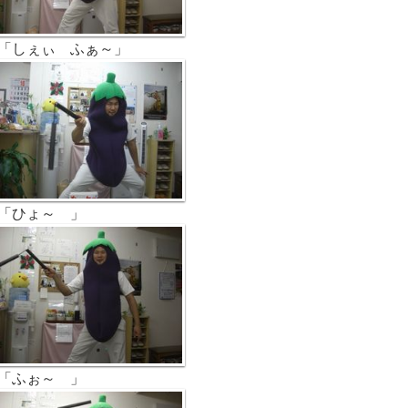
「しぇぃ ふぁ～」
「ひょ～ 」
「ふぉ～ 」