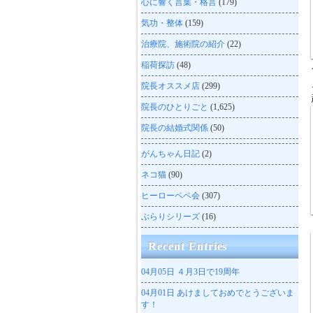
心に響く言葉・格言
(179)
気功・整体
(159)
治療院、施術院の紹介
(22)
稲荷探訪
(48)
院長オススメ店
(299)
院長のひとりごと
(1,625)
院長の結婚式関係
(50)
がんちゃん日記
(2)
ネコ猫
(90)
ヒーローペペ会
(307)
ぶらりシリーズ
(16)
Recent Entries
04月05日
４月3日で19周年
04月01日
あけましておめでとうございま
す！