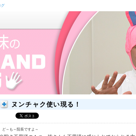
ログ
ヌンチャク使い現る！
ど～も～院長ですよ～