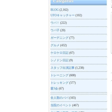
Categories
BLOG
(2,162)
UFOキャッチャー
(102)
ウパ！
(222)
ウパ子
(20)
ガーデニング
(77)
グルメ
(432)
ケロケロ日記
(67)
シノドン日記
(9)
スタッフ出演記事
(1,238)
トレーニング
(608)
トレッキング
(577)
愛3会
(67)
全人類のパパ
(165)
当院のイベント
(467)