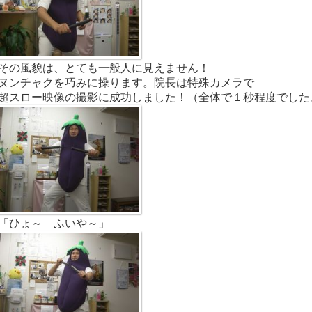
その風貌は、とても一般人に見えません！
ヌンチャクを巧みに操ります。院長は特殊カメラで
超スロー映像の撮影に成功しました！（全体で１秒程度でした
「ひょ～ ふいや～」