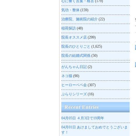
心に響く言葉・格言
(179)
気功・整体
(159)
治療院、施術院の紹介
(22)
稲荷探訪
(48)
院長オススメ店
(299)
院長のひとりごと
(1,625)
院長の結婚式関係
(50)
がんちゃん日記
(2)
ネコ猫
(90)
ヒーローペペ会
(307)
ぶらりシリーズ
(16)
Recent Entries
04月05日
４月3日で19周年
04月01日
あけましておめでとうございま
す！