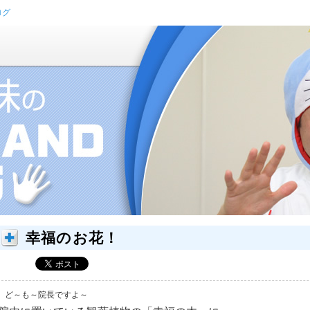
ログ
幸福のお花！
ど～も～院長ですよ～