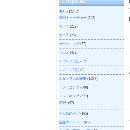
Categories
BLOG
(2,162)
UFOキャッチャー
(102)
ウパ！
(222)
ウパ子
(20)
ガーデニング
(77)
グルメ
(432)
ケロケロ日記
(67)
シノドン日記
(9)
スタッフ出演記事
(1,238)
トレーニング
(608)
トレッキング
(577)
愛3会
(67)
全人類のパパ
(165)
当院のイベント
(467)