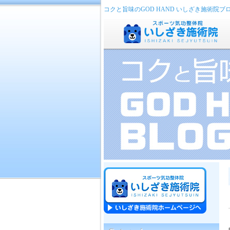
コクと旨味のGOD HAND いしざき施術院ブ