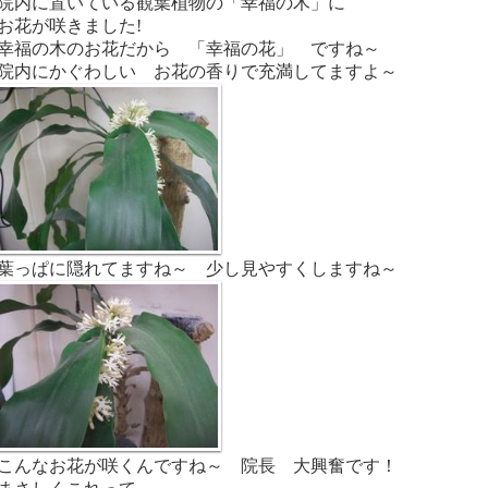
院内に置いている観葉植物の「幸福の木」に
お花が咲きました!
幸福の木のお花だから 「幸福の花」 ですね～
院内にかぐわしい お花の香りで充満してますよ～
葉っぱに隠れてますね～ 少し見やすくしますね～
こんなお花が咲くんですね～ 院長 大興奮です！