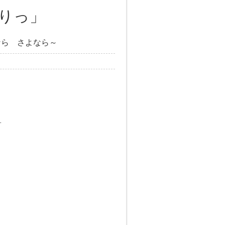
りっ」
なら さよなら～
す