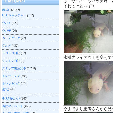
さ～今回の ウパッチ君 
Categories
それではど～ぞ！
BLOG
(2,162)
UFOキャッチャー
(102)
ウパ！
(222)
ウパ子
(20)
ガーデニング
(77)
グルメ
(432)
ケロケロ日記
(67)
水槽内レイアウトを変えて
シノドン日記
(9)
スタッフ出演記事
(1,238)
トレーニング
(608)
トレッキング
(577)
愛3会
(67)
全人類のパパ
(165)
当院のイベント
(467)
今までより患者さんから見