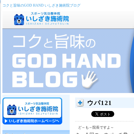
コクと旨味のGOD HAND いしざき施術院ブログ
ウパ121
ど～も～院長ですよ～