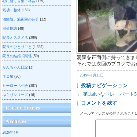
心に響く言葉・格言
(179)
気功・整体
(159)
治療院、施術院の紹介
(22)
稲荷探訪
(48)
院長オススメ店
(299)
院長のひとりごと
(1,625)
院長の結婚式関係
(50)
洞窟を正面側に持ってきま
それでは次回のブログでお
がんちゃん日記
(2)
2019年1月21日
ネコ猫
(90)
投稿ナビゲーション
ヒーローペペ会
(307)
←
第1回いなトレ パート5
ぶらりシリーズ
(16)
コメントを残す
Recent Entries
メールアドレスが公開されること
Archives
2026年4月