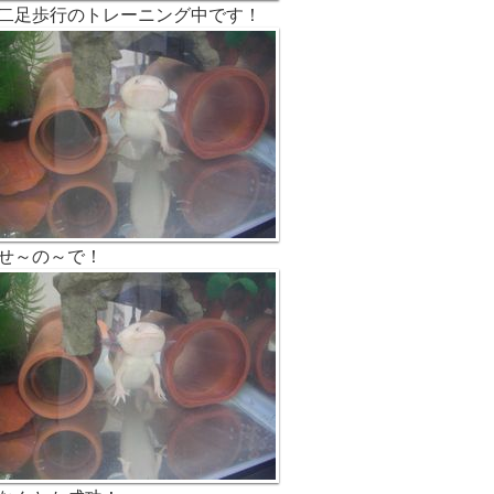
二足歩行のトレーニング中です！
せ～の～で！