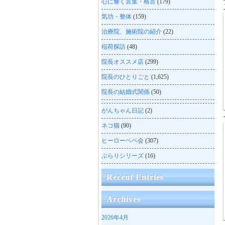
心に響く言葉・格言
(179)
気功・整体
(159)
治療院、施術院の紹介
(22)
稲荷探訪
(48)
院長オススメ店
(299)
院長のひとりごと
(1,625)
院長の結婚式関係
(50)
がんちゃん日記
(2)
ネコ猫
(90)
ヒーローペペ会
(307)
ぶらりシリーズ
(16)
Recent Entries
Archives
2026年4月