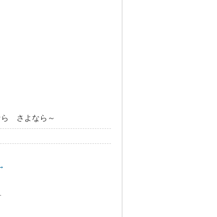
なら さよなら～
→
す