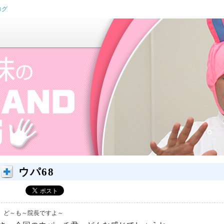
ログ
ウパ68
ど～も～院長ですよ～