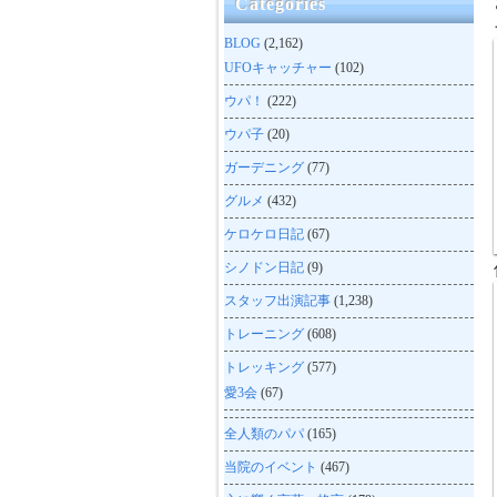
Categories
BLOG
(2,162)
UFOキャッチャー
(102)
ウパ！
(222)
ウパ子
(20)
ガーデニング
(77)
グルメ
(432)
ケロケロ日記
(67)
シノドン日記
(9)
スタッフ出演記事
(1,238)
トレーニング
(608)
トレッキング
(577)
愛3会
(67)
全人類のパパ
(165)
当院のイベント
(467)