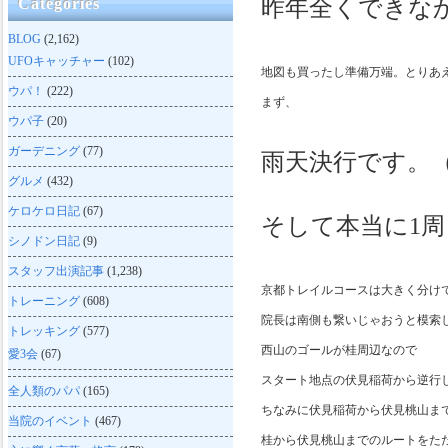
Categories
昨年全くできな
BLOG
(2,162)
UFOキャッチャー
(102)
地図も買ったし準備万端。とりあ
ウパ！
(222)
まず、
ウパ子
(20)
ガーデニング
(77)
雨天決行です。
グルメ
(432)
ケロケロ日記
(67)
そして本当に1
シノドン日記
(9)
スタッフ出演記事
(1,238)
京都トレイルコースは大きく分け
トレーニング
(608)
院長は南側も繋いじゃおうと模索
トレッキング
(577)
西山のゴールが桂周辺なので
愛3会
(67)
スタート地点の伏見稲荷から逆行
全人類のパパ
(165)
ちなみに伏見稲荷から伏見桃山ま
当院のイベント
(467)
桂から伏見桃山までのルートをた