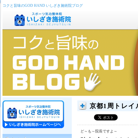
コクと旨味のGOD HAND いしざき施術院ブログ
京都1周トレイ
ど～も～院長ですよ～