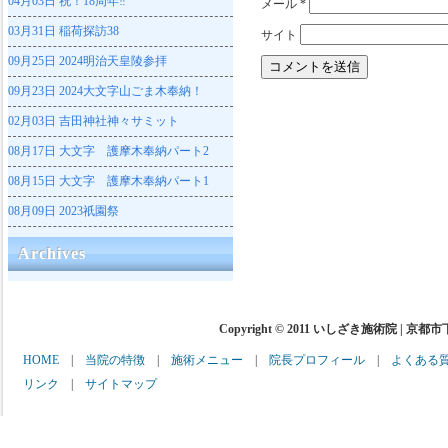
04月03日
祝！18周年‼
メール
*
03月31日
稲荷探訪38
サイト
09月25日
2024明治天皇陵参拝
09月23日
2024大文字山ごま木奉納！
02月03日
吉田神社神々サミット
08月17日
大文字 護摩木奉納パート2
08月15日
大文字 護摩木奉納パート1
08月09日
2023祇園祭
Archives
Copyright © 2011 いしざき施術院 | 京都
HOME
|
当院の特徴
|
施術メニュー
|
院長プロフィール
|
よくある
リンク
|
サイトマップ