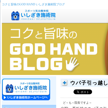
コクと旨味のGOD HAND いしざき施術院ブログ
ウパ子引っ越し
ど～も～院長ですよ～