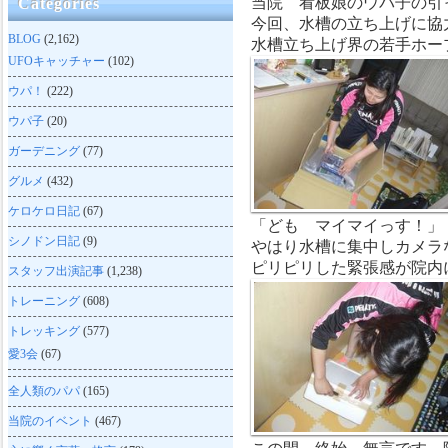
当院 看板娘のウパ子の引
Categories
今回、水槽の立ち上げに協
BLOG
(2,162)
水槽立ち上げ界の若手ホー
UFOキャッチャー
(102)
ウパ！
(222)
ウパ子
(20)
ガーデニング
(77)
グルメ
(432)
ケロケロ日記
(67)
「ども マイマイっす！」
シノドン日記
(9)
やはり水槽に集中しカメラ
ピリピリした緊張感が院内
スタッフ出演記事
(1,238)
トレーニング
(608)
トレッキング
(577)
愛3会
(67)
全人類のパパ
(165)
当院のイベント
(467)