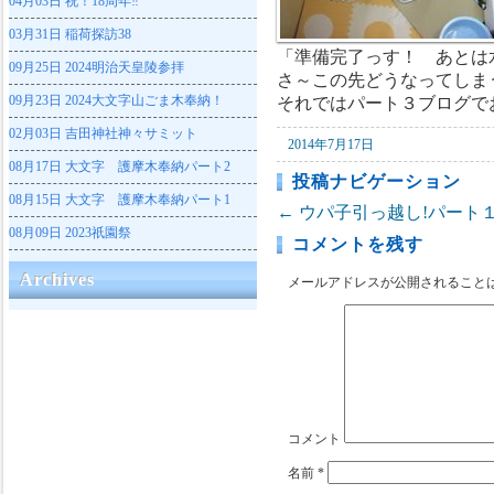
04月03日
祝！18周年‼
03月31日
稲荷探訪38
「準備完了っす！ あとは
09月25日
2024明治天皇陵参拝
さ～この先どうなってしま
09月23日
2024大文字山ごま木奉納！
それではパート３ブログで
02月03日
吉田神社神々サミット
2014年7月17日
08月17日
大文字 護摩木奉納パート2
投稿ナビゲーション
08月15日
大文字 護摩木奉納パート1
←
ウパ子引っ越し!パート
08月09日
2023祇園祭
コメントを残す
Archives
メールアドレスが公開されること
コメント
名前
*