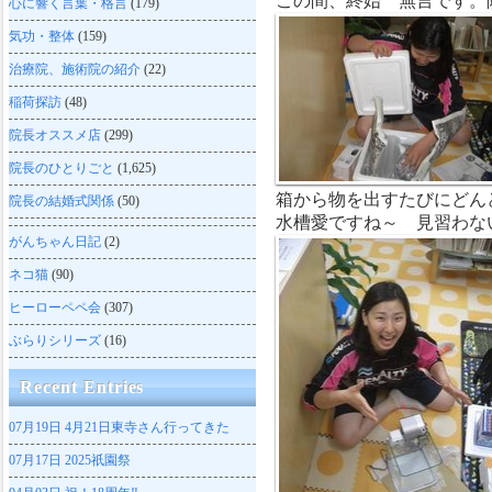
この間、終始 無言です。
心に響く言葉・格言
(179)
気功・整体
(159)
治療院、施術院の紹介
(22)
稲荷探訪
(48)
院長オススメ店
(299)
院長のひとりごと
(1,625)
箱から物を出すたびにどん
院長の結婚式関係
(50)
水槽愛ですね～ 見習わな
がんちゃん日記
(2)
ネコ猫
(90)
ヒーローペペ会
(307)
ぶらりシリーズ
(16)
Recent Entries
07月19日
4月21日東寺さん行ってきた
07月17日
2025祇園祭