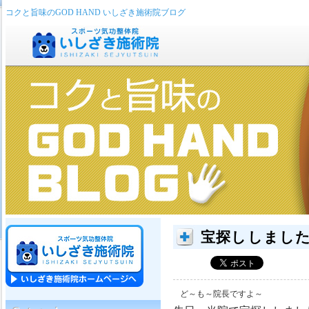
コクと旨味のGOD HAND いしざき施術院ブログ
宝探ししまし
ど～も～院長ですよ～