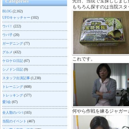
先日、当院で宝探ししまし
Categories
もちろん探すのは当院スタ
BLOG
(2,162)
UFOキャッチャー
(102)
ウパ！
(222)
ウパ子
(20)
ガーデニング
(77)
グルメ
(432)
これです。
ケロケロ日記
(67)
シノドン日記
(9)
スタッフ出演記事
(1,238)
トレーニング
(608)
トレッキング
(577)
愛3会
(67)
何やら作戦を練るジャガー
全人類のパパ
(165)
当院のイベント
(467)