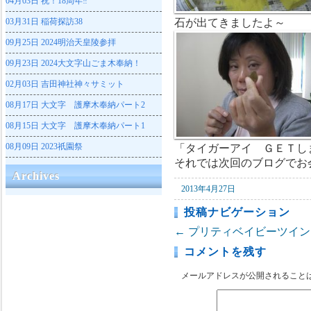
04月03日
祝！18周年‼
03月31日
稲荷探訪38
石が出てきましたよ～
09月25日
2024明治天皇陵参拝
09月23日
2024大文字山ごま木奉納！
02月03日
吉田神社神々サミット
08月17日
大文字 護摩木奉納パート2
08月15日
大文字 護摩木奉納パート1
08月09日
2023祇園祭
「タイガーアイ ＧＥＴし
それでは次回のブログでお
Archives
2013年4月27日
投稿ナビゲーション
←
プリティベイビーツイン
コメントを残す
メールアドレスが公開されること