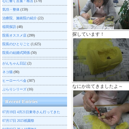
心に響く言葉・格言
(179)
気功・整体
(159)
治療院、施術院の紹介
(22)
稲荷探訪
(48)
探しています！
院長オススメ店
(299)
院長のひとりごと
(1,625)
院長の結婚式関係
(50)
がんちゃん日記
(2)
ネコ猫
(90)
ヒーローペペ会
(307)
なにか出てきましたよ～
ぶらりシリーズ
(16)
Recent Entries
07月19日
4月21日東寺さん行ってきた
07月17日
2025祇園祭