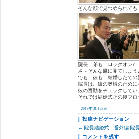
そんな顔で見つめられても
院長 弟も ロックオン?
さ～そんな風に見てしまう
でも、彼も 結婚したての
院長は、彼の奥様のために
彼の言動をチェックしてい
それでは結婚式その後ブロ
2013年10月23日
投稿ナビゲーション
←
院長結婚式 番外編
院
コメントを残す