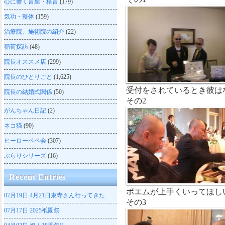
心に響く言葉・格言
(179)
気功・整体
(159)
治療院、施術院の紹介
(22)
稲荷探訪
(48)
院長オススメ店
(299)
院長のひとりごと
(1,625)
受付をされているとき彼は
院長の結婚式関係
(50)
その2
がんちゃん日記
(2)
ネコ猫
(90)
ヒーローペペ会
(307)
ぶらりシリーズ
(16)
Recent Entries
ポエムが上手くいってほし
07月19日
4月21日東寺さん行ってきた
その3
07月17日
2025祇園祭