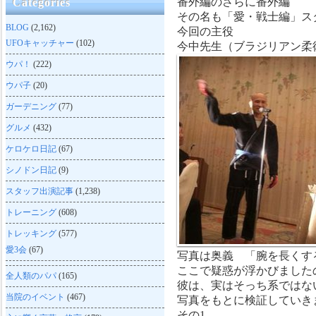
番外編のさらに番外編
Categories
その名も「愛・戦士編」ス
BLOG
(2,162)
今回の主役
UFOキャッチャー
(102)
今中先生（ブラジリアン柔
ウパ！
(222)
ウパ子
(20)
ガーデニング
(77)
グルメ
(432)
ケロケロ日記
(67)
シノドン日記
(9)
スタッフ出演記事
(1,238)
トレーニング
(608)
トレッキング
(577)
愛3会
(67)
写真は奥義 「腕を長くす
ここで疑惑が浮かびました
全人類のパパ
(165)
彼は、実はそっち系ではな
当院のイベント
(467)
写真をもとに検証していき
その1