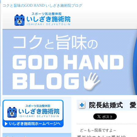
コクと旨味のGOD HAND いしざき施術院ブログ
院長結婚式 愛
ど～も～院長ですよ～