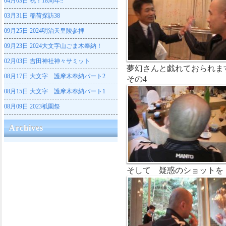
04月03日
祝！18周年‼
03月31日
稲荷探訪38
09月25日
2024明治天皇陵参拝
09月23日
2024大文字山ごま木奉納！
02月03日
吉田神社神々サミット
夢幻さんと戯れておられま
08月17日
大文字 護摩木奉納パート2
その4
08月15日
大文字 護摩木奉納パート1
08月09日
2023祇園祭
Archives
そして 疑惑のショットを