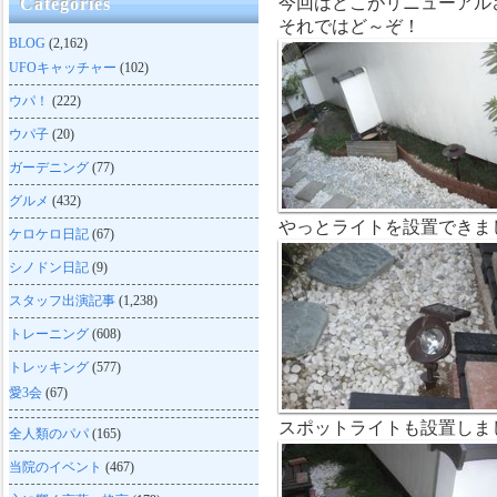
今回はどこがリニューアル
Categories
それではど～ぞ！
BLOG
(2,162)
UFOキャッチャー
(102)
ウパ！
(222)
ウパ子
(20)
ガーデニング
(77)
グルメ
(432)
やっとライトを設置できま
ケロケロ日記
(67)
シノドン日記
(9)
スタッフ出演記事
(1,238)
トレーニング
(608)
トレッキング
(577)
愛3会
(67)
スポットライトも設置しま
全人類のパパ
(165)
当院のイベント
(467)