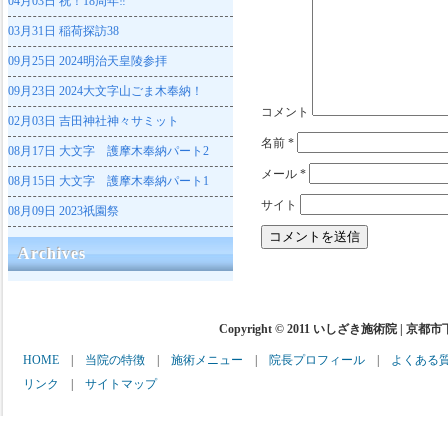
04月03日
祝！18周年‼
03月31日
稲荷探訪38
09月25日
2024明治天皇陵参拝
09月23日
2024大文字山ごま木奉納！
コメント
02月03日
吉田神社神々サミット
名前
*
08月17日
大文字 護摩木奉納パート2
メール
*
08月15日
大文字 護摩木奉納パート1
サイト
08月09日
2023祇園祭
Archives
Copyright © 2011 いしざき施術院 | 京都
HOME
|
当院の特徴
|
施術メニュー
|
院長プロフィール
|
よくある
リンク
|
サイトマップ