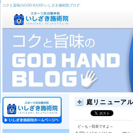
コクと旨味のGOD HAND いしざき施術院ブログ
庭リニューア
ど～も～院長ですよ～