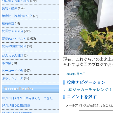
心に響く言葉・格言
(179)
気功・整体
(159)
治療院、施術院の紹介
(22)
稲荷探訪
(48)
院長オススメ店
(299)
院長のひとりごと
(1,625)
院長の結婚式関係
(50)
がんちゃん日記
(2)
現在、これぐらいの出来上
ネコ猫
(90)
それでは次回のブログでお
ヒーローペペ会
(307)
2015年2月25日
ぶらりシリーズ
(16)
投稿ナビゲーション
Recent Entries
←
続ジャガーチャレンジ！
コメントを残す
07月19日
4月21日東寺さん行ってきた
メールアドレスが公開されること
07月17日
2025祇園祭