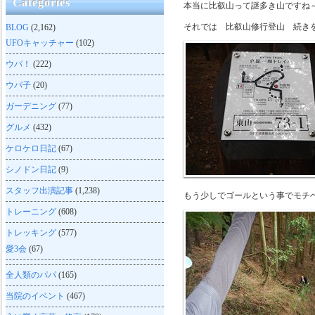
Categories
本当に比叡山って謎多き山ですね
それでは 比叡山修行登山 続き
BLOG
(2,162)
UFOキャッチャー
(102)
ウパ！
(222)
ウパ子
(20)
ガーデニング
(77)
グルメ
(432)
ケロケロ日記
(67)
シノドン日記
(9)
スタッフ出演記事
(1,238)
もう少しでゴールという事でモチ
トレーニング
(608)
トレッキング
(577)
愛3会
(67)
全人類のパパ
(165)
当院のイベント
(467)