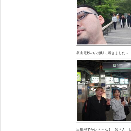
叡山電鉄の八瀬駅に着きました～
出町柳でかいさ～ん！ 皆さん レ