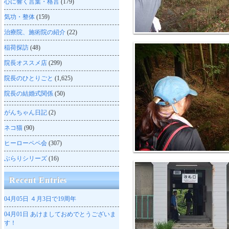
心に響く言葉・格言
(179)
気功・整体
(159)
治療院、施術院の紹介
(22)
稲荷探訪
(48)
院長オススメ店
(299)
院長のひとりごと
(1,625)
院長の結婚式関係
(50)
がんちゃん日記
(2)
ネコ猫
(90)
ヒーローペペ会
(307)
ぶらりシリーズ
(16)
Recent Entries
04月05日
４月3日で19周年
04月01日
あけましておめでとうございま
す！