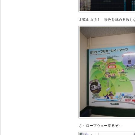
比叡山山頂！ 景色を眺める暇も
さ～ロープウェー乗るぞ～