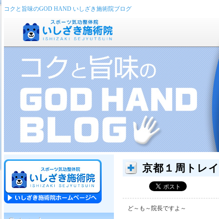
コクと旨味のGOD HAND いしざき施術院ブログ
京都１周トレ
ど～も～院長ですよ～