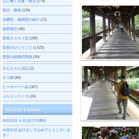
心に響く言葉・格言
(179)
気功・整体
(159)
治療院、施術院の紹介
(22)
稲荷探訪
(48)
院長オススメ店
(299)
院長のひとりごと
(1,625)
院長の結婚式関係
(50)
がんちゃん日記
(2)
ネコ猫
(90)
ヒーローペペ会
(307)
ぶらりシリーズ
(16)
Recent Entries
04月05日
４月3日で19周年
04月01日
あけましておめでとうございま
す！