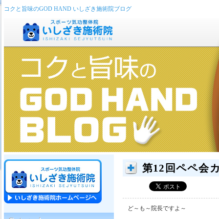
コクと旨味のGOD HAND いしざき施術院ブログ
第12回ペペ会
ど～も～院長ですよ～