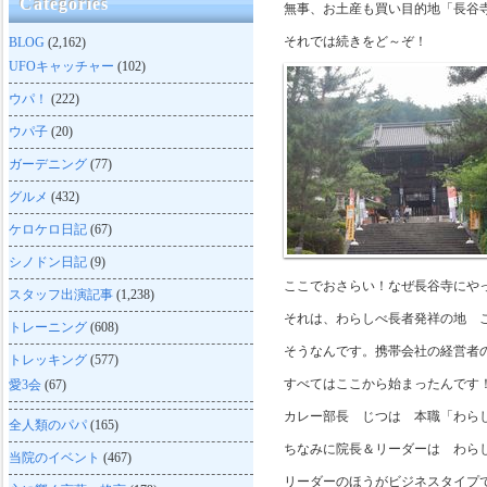
Categories
無事、お土産も買い目的地「長谷
それでは続きをど～ぞ！
BLOG
(2,162)
UFOキャッチャー
(102)
ウパ！
(222)
ウパ子
(20)
ガーデニング
(77)
グルメ
(432)
ケロケロ日記
(67)
シノドン日記
(9)
ここでおさらい！なぜ長谷寺にや
スタッフ出演記事
(1,238)
それは、わらしべ長者発祥の地 
トレーニング
(608)
そうなんです。携帯会社の経営者
トレッキング
(577)
すべてはここから始まったんです
愛3会
(67)
カレー部長 じつは 本職「わら
全人類のパパ
(165)
ちなみに院長＆リーダーは わら
当院のイベント
(467)
リーダーのほうがビジネスタイプ