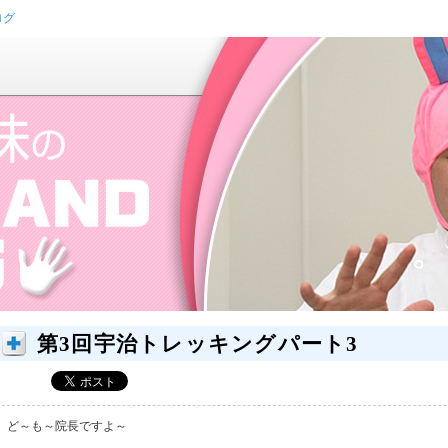
ログ
第3回宇治トレッキングパート3
ど～も～院長ですよ～