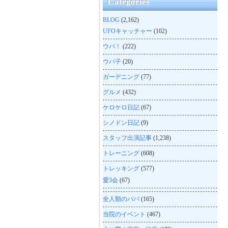
Categories
BLOG
(2,162)
UFOキャッチャー
(102)
ウパ！
(222)
ウパ子
(20)
ガーデニング
(77)
グルメ
(432)
ケロケロ日記
(67)
シノドン日記
(9)
スタッフ出演記事
(1,238)
トレーニング
(608)
トレッキング
(577)
愛3会
(67)
全人類のパパ
(165)
当院のイベント
(467)