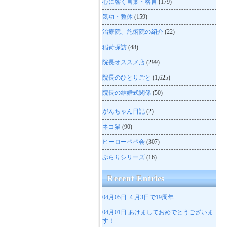
心に響く言葉・格言
(179)
気功・整体
(159)
治療院、施術院の紹介
(22)
稲荷探訪
(48)
院長オススメ店
(299)
院長のひとりごと
(1,625)
院長の結婚式関係
(50)
がんちゃん日記
(2)
ネコ猫
(90)
ヒーローペペ会
(307)
ぶらりシリーズ
(16)
Recent Entries
04月05日
４月3日で19周年
04月01日
あけましておめでとうございま
す！