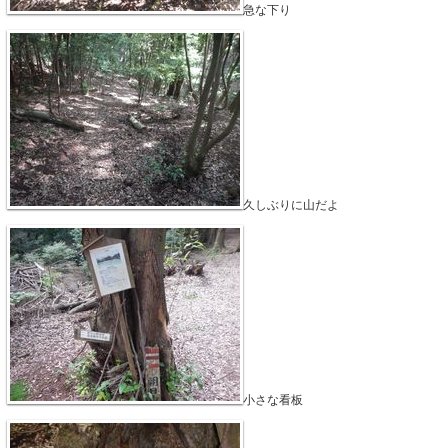
急な下り
久しぶりに山だよ
小さな看板