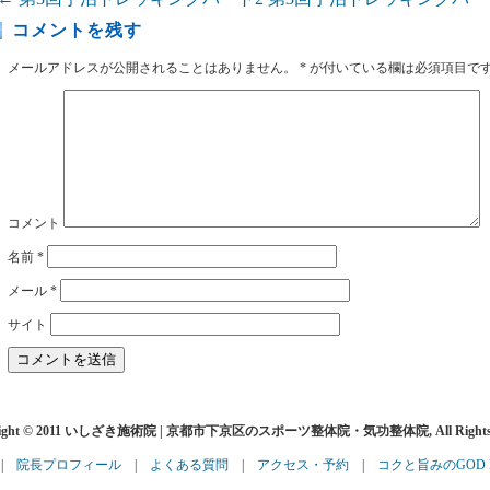
コメントを残す
メールアドレスが公開されることはありません。
*
が付いている欄は必須項目で
コメント
名前
*
メール
*
サイト
right © 2011 いしざき施術院 | 京都市下京区のスポーツ整体院・気功整体院, All Rights R
|
院長プロフィール
|
よくある質問
|
アクセス・予約
|
コクと旨みのGOD H