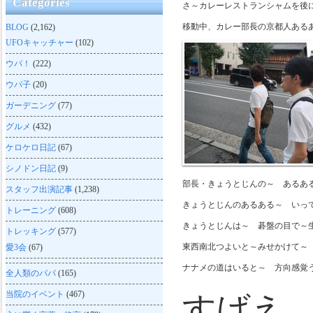
Categories
さ～カレーレストランシャムを後
移動中、カレー部長の京都人ある
BLOG
(2,162)
UFOキャッチャー
(102)
ウパ！
(222)
ウパ子
(20)
ガーデニング
(77)
グルメ
(432)
ケロケロ日記
(67)
シノドン日記
(9)
部長・きょうとじんの～ あるあ
スタッフ出演記事
(1,238)
きょうとじんのあるある～ いっ
トレーニング
(608)
きょうとじんは～ 碁盤の目で～
トレッキング
(577)
東西南北つよいと～みせかけて～
愛3会
(67)
ナナメの道はいると～ 方向感覚
全人類のパパ
(165)
当院のイベント
(467)
すげえ