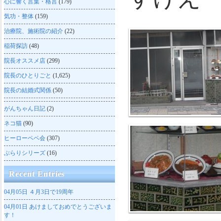
心に響く言葉・格言
(179)
気功・整体
(159)
治療院、施術院の紹介
(22)
稲荷探訪
(48)
院長オススメ店
(299)
院長のひとりごと
(1,625)
院長の結婚式関係
(50)
がんちゃん日記
(2)
ネコ猫
(90)
ヒーローペペ会
(307)
ぶらりシリーズ
(16)
Recent Entries
04月05日
４月3日で19周年
04月01日
あけましておめでとうございま
す！