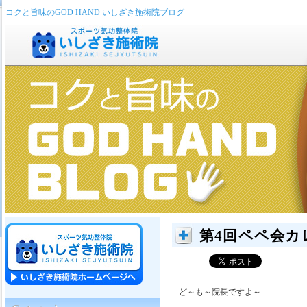
コクと旨味のGOD HAND いしざき施術院ブログ
第4回ペペ会カ
ど～も～院長ですよ～