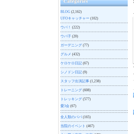
Categories
BLOG
(2,162)
UFOキャッチャー
(102)
ウパ！
(222)
ウパ子
(20)
ガーデニング
(77)
グルメ
(432)
ケロケロ日記
(67)
シノドン日記
(9)
スタッフ出演記事
(1,238)
トレーニング
(608)
トレッキング
(577)
愛3会
(67)
全人類のパパ
(165)
当院のイベント
(467)