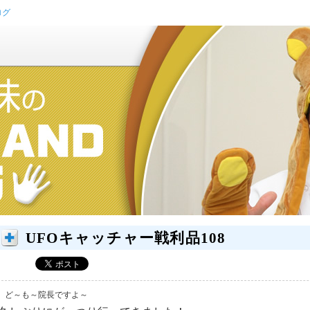
ログ
UFOキャッチャー戦利品108
ど～も～院長ですよ～