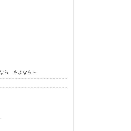
なら さよなら～
す