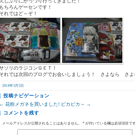
久しぶりにがっつり行ってきました！
もちろんゲーセンです！
それではど～ぞ！
サソリのラジコンＧＥＴ！
それでは次回のブログでお会いしましょう！ さよなら さよ
2014年3月5日
投稿ナビゲーション
←
花粉メガネを買いました!
ピカピカ～
→
コメントを残す
メールアドレスが公開されることはありません。
*
が付いている欄は必須項目で