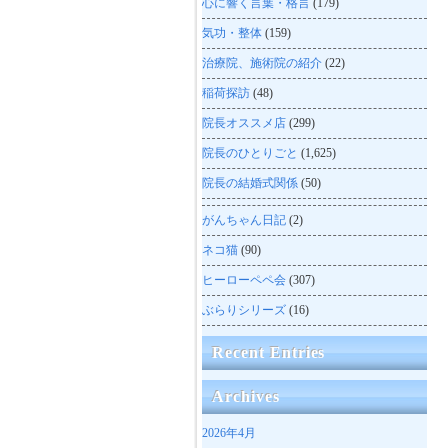
心に響く言葉・格言
(179)
気功・整体
(159)
治療院、施術院の紹介
(22)
稲荷探訪
(48)
院長オススメ店
(299)
院長のひとりごと
(1,625)
院長の結婚式関係
(50)
がんちゃん日記
(2)
ネコ猫
(90)
ヒーローペペ会
(307)
ぶらりシリーズ
(16)
Recent Entries
Archives
2026年4月