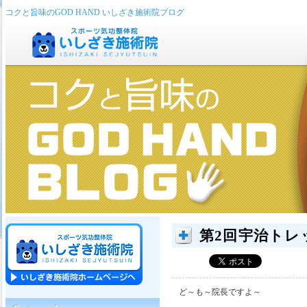
コクと旨味のGOD HAND いしざき施術院ブログ
第2回宇治トレ
ど～も～院長ですよ～