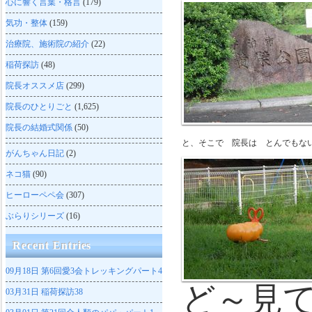
心に響く言葉・格言
(179)
気功・整体
(159)
治療院、施術院の紹介
(22)
稲荷探訪
(48)
院長オススメ店
(299)
院長のひとりごと
(1,625)
院長の結婚式関係
(50)
と、そこで 院長は とんでもな
がんちゃん日記
(2)
ネコ猫
(90)
ヒーローペペ会
(307)
ぶらりシリーズ
(16)
Recent Entries
09月18日
第6回愛3会トレッキングパート4
ど～見
03月31日
稲荷探訪38