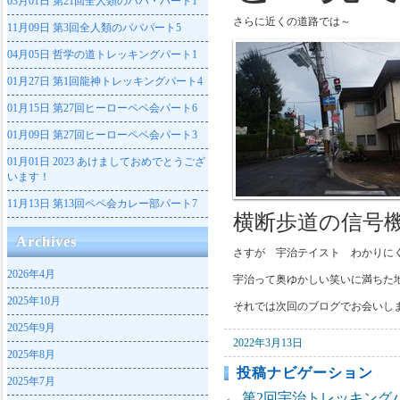
03月01日
第21回全人類のパパ・パート1
さらに近くの道路では～
11月09日
第3回全人類のパパパート5
04月05日
哲学の道トレッキングパート1
01月27日
第1回龍神トレッキングパート4
01月15日
第27回ヒーローペペ会パート6
01月09日
第27回ヒーローペペ会パート3
01月01日
2023 あけましておめでとうござ
います！
11月13日
第13回ペペ会カレー部パート7
横断歩道の信号
Archives
さすが 宇治テイスト わかりに
2026年4月
宇治って奥ゆかしい笑いに満ちた
2025年10月
それでは次回のブログでお会いし
2025年9月
2022年3月13日
2025年8月
投稿ナビゲーション
2025年7月
←
第2回宇治トレッキング