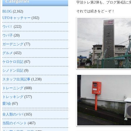
Categories
宇治トレ第2弾も、ブログ第4話に
それでは続きをど～ぞ！
BLOG
(2,162)
UFOキャッチャー
(102)
ウパ！
(222)
ウパ子
(20)
ガーデニング
(77)
グルメ
(432)
ケロケロ日記
(67)
シノドン日記
(9)
スタッフ出演記事
(1,238)
トレーニング
(608)
トレッキング
(577)
愛3会
(67)
全人類のパパ
(165)
当院のイベント
(467)