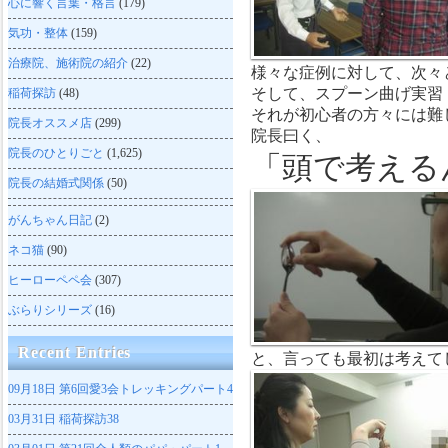
心に響く言葉・格言
(179)
気功・整体
(159)
治療院、施術院の紹介
(22)
様々な症例に対して、次々
そして、スプーン曲げ実習
稲荷探訪
(48)
それが初心者の方々には難
院長オススメ店
(299)
院長曰く、
院長のひとりごと
(1,625)
「頭で考える
院長の結婚式関係
(50)
がんちゃん日記
(2)
ネコ猫
(90)
ヒーローペペ会
(307)
ぶらりシリーズ
(16)
Recent Entries
と、言っても最初は考えて
09月18日
第6回愛3会トレッキングパート4
03月31日
稲荷探訪38