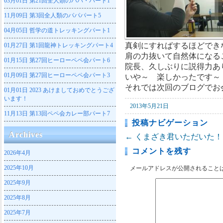
03月01日
第21回全人類のパパ・パート1
11月09日
第3回全人類のパパパート5
04月05日
哲学の道トレッキングパート1
真剣にすればするほどでき
01月27日
第1回龍神トレッキングパート4
肩の力抜いて自然体になる
01月15日
第27回ヒーローペペ会パート6
院長、久しぶりに説得力あ
01月09日
第27回ヒーローペペ会パート3
いや～ 楽しかったです～
それでは次回のブログでお
01月01日
2023 あけましておめでとうござ
います！
2013年5月21日
11月13日
第13回ペペ会カレー部パート7
投稿ナビゲーション
Archives
←
くまざき君いただいた！
コメントを残す
2026年4月
2025年10月
メールアドレスが公開されること
2025年9月
2025年8月
2025年7月