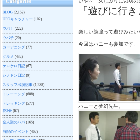
いや～ 久しぶりに気功の
Categories
「遊びに行き
BLOG
(2,162)
UFOキャッチャー
(102)
ウパ！
(222)
楽しい勉強って遊びみたい
ウパ子
(20)
今回はハニーも参加です。
ガーデニング
(77)
グルメ
(432)
ケロケロ日記
(67)
シノドン日記
(9)
スタッフ出演記事
(1,238)
トレーニング
(608)
トレッキング
(577)
ハニーと夢幻先生。
愛3会
(67)
全人類のパパ
(165)
当院のイベント
(467)