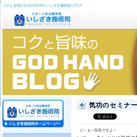
コクと旨味のGOD HAND いしざき施術院ブログ
気功のセミナー
ど～も～院長ですよ～