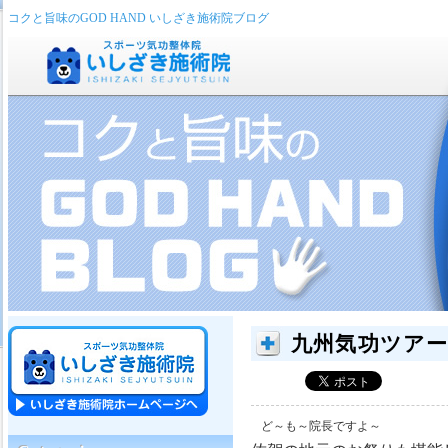
コクと旨味のGOD HAND いしざき施術院ブログ
九州気功ツア
ど～も～院長ですよ～