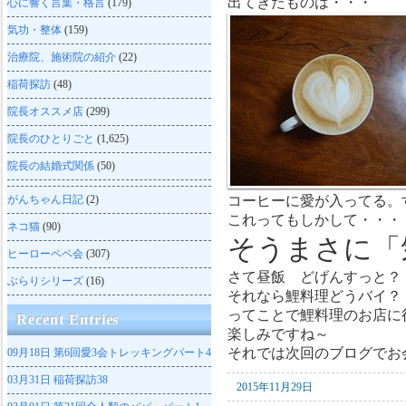
出てきたものは・・・
心に響く言葉・格言
(179)
気功・整体
(159)
治療院、施術院の紹介
(22)
稲荷探訪
(48)
院長オススメ店
(299)
院長のひとりごと
(1,625)
院長の結婚式関係
(50)
がんちゃん日記
(2)
コーヒーに愛が入ってる。
これってもしかして・・・
ネコ猫
(90)
そうまさに「
ヒーローペペ会
(307)
さて昼飯 どげんすっと？
ぶらりシリーズ
(16)
それなら鯉料理どうバイ？
ってことで鯉料理のお店に
Recent Entries
楽しみですね～
それでは次回のブログでお
09月18日
第6回愛3会トレッキングパート4
03月31日
稲荷探訪38
2015年11月29日