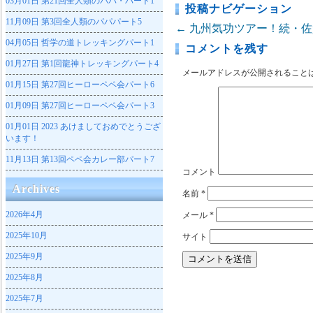
03月01日
第21回全人類のパパ・パート1
投稿ナビゲーション
11月09日
第3回全人類のパパパート5
←
九州気功ツアー！続・佐
04月05日
哲学の道トレッキングパート1
コメントを残す
01月27日
第1回龍神トレッキングパート4
メールアドレスが公開されること
01月15日
第27回ヒーローペペ会パート6
01月09日
第27回ヒーローペペ会パート3
01月01日
2023 あけましておめでとうござ
います！
11月13日
第13回ペペ会カレー部パート7
コメント
Archives
名前
*
2026年4月
メール
*
2025年10月
サイト
2025年9月
2025年8月
2025年7月