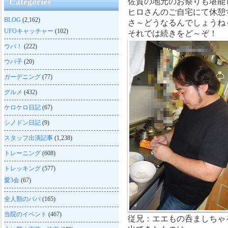
佐賀の地元のお祭りも堪能
Categories
ヒロさんのご自宅にて休憩
BLOG
(2,162)
さ～どうなるんでしょうね
UFOキャッチャー
(102)
それでは続きをど～ぞ！
ウパ！
(222)
ウパ子
(20)
ガーデニング
(77)
グルメ
(432)
ケロケロ日記
(67)
シノドン日記
(9)
スタッフ出演記事
(1,238)
トレーニング
(608)
トレッキング
(577)
愛3会
(67)
全人類のパパ
(165)
当院のイベント
(467)
従兄：エエもの呑ましちゃ